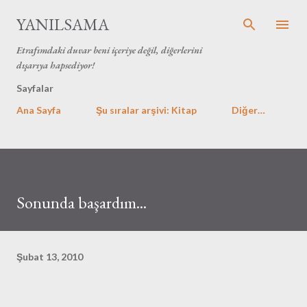
Ana içeriğe atla
YANILSAMA
Etrafımdaki duvar beni içeriye değil, diğerlerini
dışarıya hapsediyor!
Sayfalar
Ana Sayfa
Şu sıralar arşivi: Kitap
Diğer…
Sonunda başardım...
Şubat 13, 2010