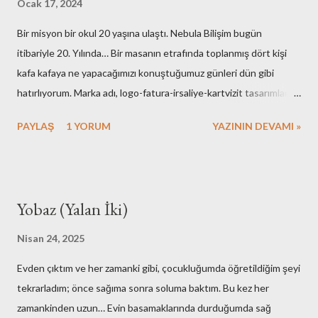
Ocak 17, 2024
Bir misyon bir okul 20 yaşına ulaştı. Nebula Bilişim bugün
itibariyle 20. Yılında… Bir masanın etrafında toplanmış dört kişi
kafa kafaya ne yapacağımızı konuştuğumuz günleri dün gibi
hatırlıyorum. Marka adı, logo-fatura-irsaliye-kartvizit tasarımları,
muhasebe işlemleri, ofisin bulunması-dekorasyonu, kuruluş için
PAYLAŞ
1 YORUM
YAZININ DEVAMI »
gerekli resmi hazırlıklar. Neredeyse tüm işlemleri kendimiz yaptık.
Elbette bazı arkadaşlarımızın desteklerini de hiç bir zaman
unutmayacağız. Nebula’nın ilk kurulduğu günlerde maliyetlerimiz
artmasın diye evimdeki masa üstü bilgisayar ve ekranlarımı ofise
Yobaz (Yalan İki)
taşıyışım ve aylarca onları kullandığımız hala hatırımda. Mesela
faks cihazına bütçe ayırmamak için yaptıklarımız bugünkü nesle
Nisan 24, 2025
çok komik gelirdi. Muhasebe yazılımı olarak kullandığımız çözümü
Evden çıktım ve her zamanki gibi, çocukluğumda öğretildiğim şeyi
adam etmek için az çaba sarf etmedik. Mutfak gereçlerimizi temiz
tekrarladım; önce sağıma sonra soluma baktım. Bu kez her
tutmak için yaptıklarımızı kime anlatsam inanmaz! Aşağıdaki
zamankinden uzun… Evin basamaklarında durduğumda sağ
fotoğraflar çalışma ortamımızın ilk fotoğrafları olabilir. Yok merak