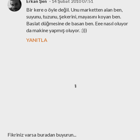
Erkan Şen
14 Şubat 2010 07:51
Bir kere o öyle değil. Unu marketten alan ben,
suyunu, tuzunu, şekerini, mayasını koyan ben.
Baslat düğmesine de basan ben. Eee nasıl oluyor
da makine yapmış oluyor. :)))
YANITLA
Y
Fikriniz varsa buradan buyurun...