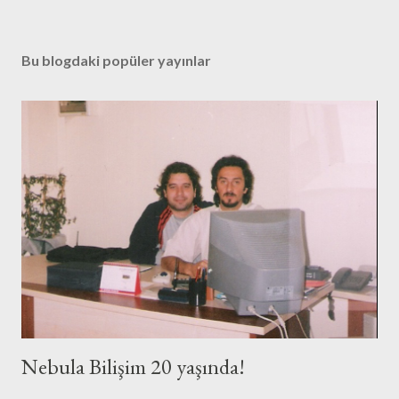
o
r
u
Bu blogdaki popüler yayınlar
m
G
ö
n
d
e
r
Nebula Bilişim 20 yaşında!