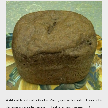
Hafif şekilsiz de olsa ilk ekemğimi yapmayı başardım. Uzunca bir
deneme sürecinden sonra... :) Tarif istemeyin vermem... :)