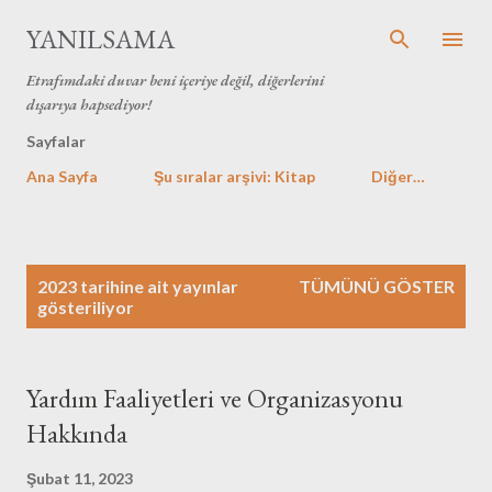
Ana içeriğe atla
YANILSAMA
Etrafımdaki duvar beni içeriye değil, diğerlerini
dışarıya hapsediyor!
Sayfalar
Ana Sayfa
Şu sıralar arşivi: Kitap
Diğer…
K
2023 tarihine ait yayınlar
TÜMÜNÜ GÖSTER
a
gösteriliyor
y
ı
t
Yardım Faaliyetleri ve Organizasyonu
l
Hakkında
a
r
Şubat 11, 2023