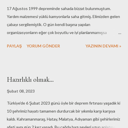
17 Ağustos 1999 depreminde sahada bizzat bulunmuştum.
Yardım malzemesi yüklü kamyonlarla saha gitmiş. Elimizden gelen
çabayı sergilemiştik. O gün kendi başına yapılan
organizasyonların eğer çok boyutlu ve iyi planlanmamışsa
başarıya ulaşmayacağını anlamıştım. Bugün geldimiz noktada 99
PAYLAŞ
YORUM GÖNDER
YAZININ DEVAMI »
ile kıyaslanamayacak kadar çok yol kat etmiş durumdayız. Afet
sonrası hazılıklar ve koordinasyon geçmiş ile kıyaslanamayacak
kadar ileri seviyede. Yeterli mi? Değil! Daha iyi mümkün mü? Her
zaman! Ancak bir konunun çok net altını çizmemiz gerekiyor. Sivil
Hazırlıklı olmak...
toplum kuruluşları ve yardım dernekleri bu tarz felaket anlarının
vazgeçilmez kuruluşlarıdır. Onlar olmasa şu an şikayet edecek bir
Şubat 08, 2023
şeyimiz dahi olamazdı. Birkaç yıl önce (2011) bazı yardım
Türkiye'de 6 Şubat 2023 günü öyle bir deprem fırtınası yaşadık ki
kuruluşlarının (Deniz Feneri, Lösev ve Mehmetçik Vakfı) kurban
10 şehrimiz hayatı tamamen durdurcak bir yıkımla karşı karşıya
bağışı organizasyonundaki usülsüzlükler ortaya çıkmıştı. Bu
kaldı. Kahramanmaraş, Hatay, Malatya, Adıyaman gibi şehirlerimiz
kuruluşların simsarlar ve aracılar tarafından kandırıldığı ve aslında
afeti aynı gün 2 kez yaşadı. Bu çağda bazı şeyleri uzun anlatmak