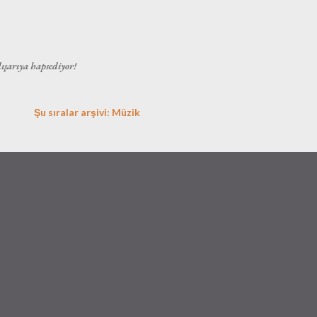
Ana içeriğe atla
dışarıya hapsediyor!
Şu sıralar arşivi: Müzik