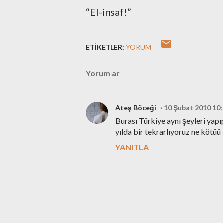
“El-insaf!”
ETIKETLER:
YORUM
Yorumlar
Ateş Böceği
10 Şubat 2010 10:
Burası Türkiye aynı şeyleri yapı
yılda bir tekrarlıyoruz ne kötüü
YANITLA