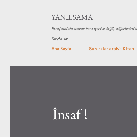
YANILSAMA
Etrafımdaki duvar beni içeriye değil, diğerlerini 
Sayfalar
Ana Sayfa
Şu sıralar arşivi: Kitap
İnsaf !