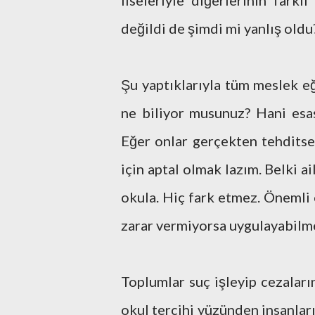
liseleriyle diğerlerinin far
değildi de şimdi mi yanlış oldu
Şu yaptıklarıyla tüm meslek eğ
ne biliyor musunuz? Hani esas
Eğer onlar gerçekten tehditse
için aptal olmak lazım. Belki ai
okula. Hiç fark etmez. Önemli o
zarar vermiyorsa uygulayabilme
Toplumlar suç işleyip cezaları
okul tercihi yüzünden insanları