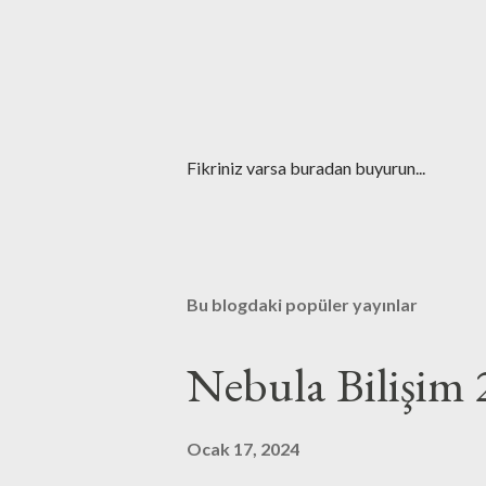
Y
Fikriniz varsa buradan buyurun...
o
r
u
m
G
Bu blogdaki popüler yayınlar
ö
n
d
Nebula Bilişim 
e
r
Ocak 17, 2024