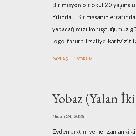
Bir misyon bir okul 20 yaşına u
Yılında… Bir masanın etrafında
yapacağımızı konuştuğumuz günl
logo-fatura-irsaliye-kartvizit t
bulunması-dekorasyonu, kuruluş
PAYLAŞ
1 YORUM
tüm işlemleri kendimiz yaptık.
de hiç bir zaman unutmayacağız
maliyetlerimiz artmasın diye e
Yobaz (Yalan İki
ofise taşıyışım ve aylarca onla
cihazına bütçe ayırmamak için
Nisan 24, 2025
gelirdi. Muhasebe yazılımı ol
Evden çıktım ve her zamanki g