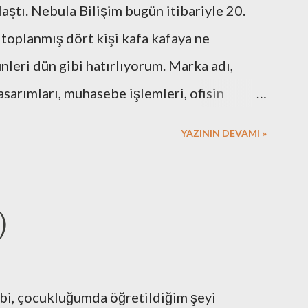
laştı. Nebula Bilişim bugün itibariyle 20.
 toplanmış dört kişi kafa kafaya ne
eri dün gibi hatırlıyorum. Marka adı,
asarımları, muhasebe işlemleri, ofisin
 için gerekli resmi hazırlıklar. Neredeyse
YAZININ DEVAMI »
 Elbette bazı arkadaşlarımızın desteklerini
. Nebula’nın ilk kurulduğu günlerde
vimdeki masa üstü bilgisayar ve ekranlarımı
)
rı kullandığımız hala hatırımda. Mesela faks
 yaptıklarımız bugünkü nesle çok komik
arak kullandığımız çözümü adam etmek için
ibi, çocukluğumda öğretildiğim şeyi