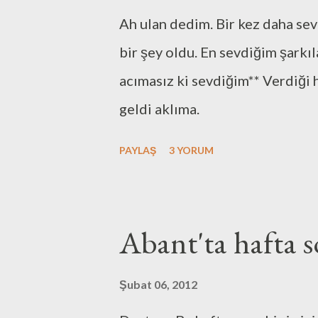
l
Ah ulan dedim. Bir kez daha sev
a
r
bir şey oldu. En sevdiğim şarkı
acımasız ki sevdiğim** Verdiği h
geldi aklıma.
PAYLAŞ
3 YORUM
Abant'ta hafta 
Şubat 06, 2012