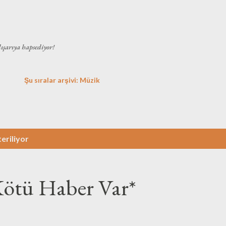
Ana içeriğe atla
dışarıya hapsediyor!
Şu sıralar arşivi: Müzik
teriliyor
Kötü Haber Var*