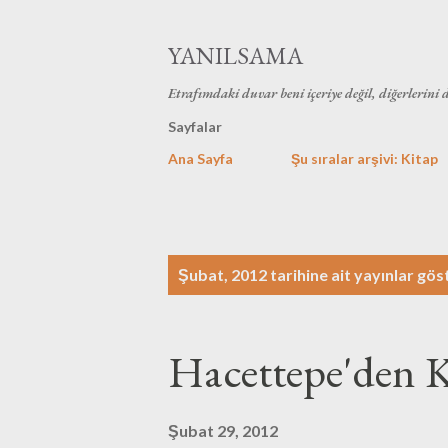
YANILSAMA
Etrafımdaki duvar beni içeriye değil, diğerlerini 
Sayfalar
Ana Sayfa
Şu sıralar arşivi: Kitap
K
Şubat, 2012 tarihine ait yayınlar gös
a
y
Hacettepe'den 
ı
t
Şubat 29, 2012