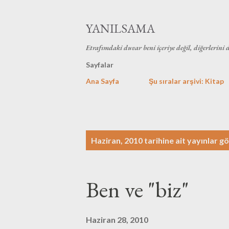
YANILSAMA
Etrafımdaki duvar beni içeriye değil, diğerlerini 
Sayfalar
Ana Sayfa
Şu sıralar arşivi: Kitap
K
Haziran, 2010 tarihine ait yayınlar gö
a
y
Ben ve "biz"
ı
t
Haziran 28, 2010