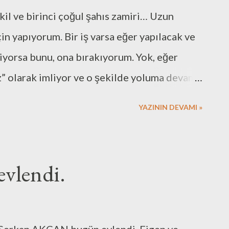
ekil ve birinci çoğul şahıs zamiri… Uzun
in yapıyorum. Bir iş varsa eğer yapılacak ve
iyorsa bunu, ona bırakıyorum. Yok, eğer
z” olarak imliyor ve o şekilde yoluma devam
 aynı yolu izlemeye çalışıyorum. Bencil, ben
YAZININ DEVAMI »
zamirinden hareket eden ve sonuçta ortaya
çıkartacak şekilde hareket etmeye
pmam gereken hiçbir şeyi hiçbir zaman
evlendi.
e kadar. Bundan sonra da yaptıracağımı
nim yapmam gerekenlerle karıştırmamanızı
n de “biz” zamirinin dışında kalan herkese