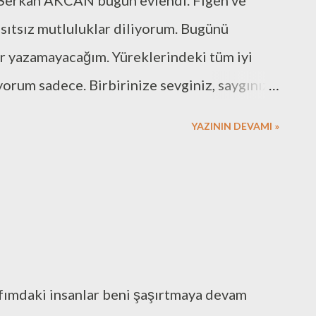
 Serkan AKCAN bugün evlendi. Figen ve
aya çalışıyorum. Bu bazen bir adım geride
ısıtsız mutluluklar diliyorum. Bugünü
 bazense ufak bir geri destekle işlerin benim
r yazamayacağım. Yüreklerindeki tüm iyi
anlamına geliyor. Kesinlikle bun...
yorum sadece. Birbirinize sevginiz, saygınız
sın.
YAZININ DEVAMI »
fımdaki insanlar beni şaşırtmaya devam