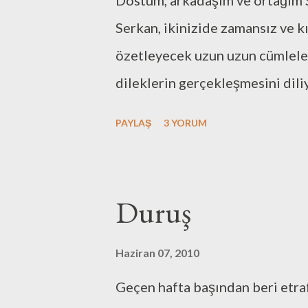
Dostum, arkadaşım ve ortağım
bunu “biz” kavramı içinde sunm
Serkan, ikinizide zamansız ve k
kalıp izlemek anlamına geliyor,
özetleyecek uzun uzun cümlele
dâhil olmadığım halde yürümesi 
dileklerin gerçekleşmesini dili
ve mutluluğunuz hiç eksik olma
PAYLAŞ
3 YORUM
Duruş
Haziran 07, 2010
Geçen hafta başından beri etra