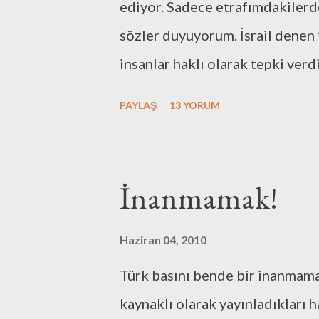
ediyor. Sadece etrafımdakilerd
sözler duyuyorum. İsrail denen 
insanlar haklı olarak tepki ver
sonuna bir “ama” iliştirerek ya d
PAYLAŞ
13 YORUM
yapılan akıl almaz, terörist dev
yardım kuruluşum böyle bir tale
veriyorum.” diyiverdi.(Burada “
İnanmamak!
aklıma. Söylenme amacı iyi dahi
“Hadi topyekûn savaşalım, intika
Haziran 04, 2010
atıyordu. Bu ikisi de aklına ve
Türk basını bende bir inanmama
konuda artık ikisine de olan s
kaynaklı olarak yayınladıkları 