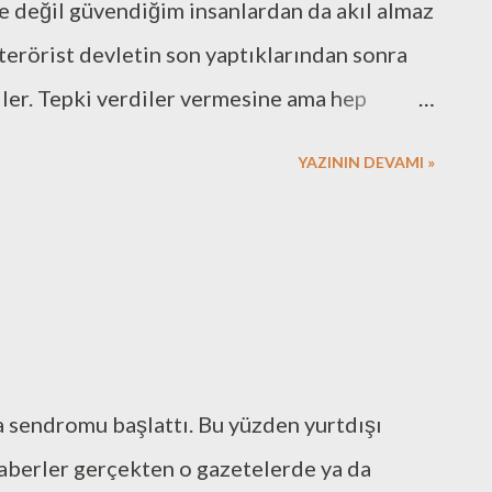
e değil güvendiğim insanlardan da akıl almaz
terörist devletin son yaptıklarından sonra
diler. Tepki verdiler vermesine ama hep
a akıl almaz öneriler ortaya atarak. Biri, “Bu
YAZININ DEVAMI »
letten izin almak gerekirdi. Ben benim
ple geldiğinde hep aynı şeyi salık
Söz gümüşse sükût altındır.” Deyişi geliyor
 olsa sonuçları berbat bence.) Bir başkası,
mımızı alalım.” diye savaş çığlıkları
 mantığına, zekâsına güvendiğim insanlardı. Bu
 sendromu başlattı. Bu yüzden yurtdışı
aygımı yitirmiş bulunuyorum. Ülkemin
haberler gerçekten o gazetelerde ya da