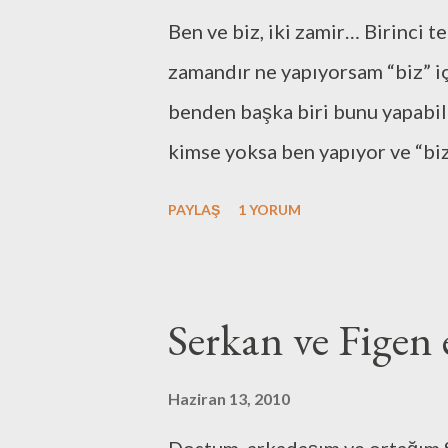
l
Ben ve biz, iki zamir… Birinci t
a
r
zamandır ne yapıyorsam “biz” iç
benden başka biri bunu yapabil
kimse yoksa ben yapıyor ve “bi
ediyorum. Özel ilişkilerimde de
PAYLAŞ
1 YORUM
merkezli istekler yerine “biz” 
herkesin hoşlanacağı sonuçlar 
çalışıyorum. (Kişisel olarak ya
Serkan ve Figen 
başkalarına yaptırmadım bugün
sanmıyorum. O yüzden bunu be
Haziran 13, 2010
rica ediyorum.) Bunları yaparke