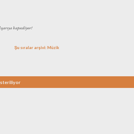
Ana içeriğe atla
dışarıya hapsediyor!
Şu sıralar arşivi: Müzik
steriliyor