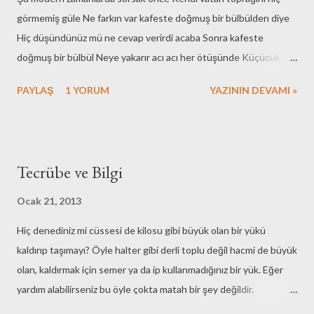
görmemiş güle Ne farkın var kafeste doğmuş bir bülbülden diye
Hiç düşündünüz mü ne cevap verirdi acaba Sonra kafeste
doğmuş bir bülbül Neye yakarır acı acı her ötüşünde Küçücük bir
saksının içine hapsolmuş dilsiz bir gül Ne düşünür şakıyan bir
PAYLAŞ
1 YORUM
YAZININ DEVAMI »
bülbül karşısında Kaçıp gelse kafesinden modern bir bülbül
Konsa önce bir saksı gülünün dikensiz dalına Kendi genleri
farkeder miydi farklılığı Kokusuzluğunu gülün yadırgar mıydı
acaba Sonra modern bir gül karşılasa bir bülbülü Renk renk boyalı
Tecrübe ve Bilgi
tüylerine şaşırır mıydı acaba Değişmiş genleri izin verir miydi
Boyalı tüylerin altındaki o kalbi görmeye Şu modern zamanlarda
Ocak 21, 2013
bıraksak gül ile bülbülü de Sorsak önce bir kendimize Gül kim,
Hiç denediniz mi cüssesi de kilosu gibi büyük olan bir yükü
bülbül kim Gül kime gül, bülbül kime
kaldırıp taşımayı? Öyle halter gibi derli toplu değil hacmi de büyük
olan, kaldırmak için semer ya da ip kullanmadığınız bir yük. Eğer
yardım alabilirseniz bu öyle çokta matah bir şey değildir.
Kilonuzun iki katını bile kaldırabilirsiniz. Ama iş taşımaya gelince