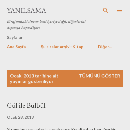
Ana içeriğe atla
YANILSAMA
Etrafımdaki duvar beni içeriye değil, diğerlerini
dışarıya hapsediyor!
Sayfalar
Ana Sayfa
Şu sıralar arşivi: Kitap
Diğer…
K
Ocak, 2013 tarihine ait
TÜMÜNÜ GÖSTER
a
yayınlar gösteriliyor
y
ı
t
Gül ile Bülbül
l
a
Ocak 28, 2013
r
Şu modern zamanlarda sorsak önce Kendi vatan toprağını hiç