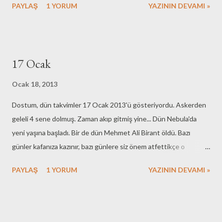
PAYLAŞ
1 YORUM
YAZININ DEVAMI »
yine yalnızsınızdır ve birkaç adımdan sonra yük gittikçe
ağırlaşmaya başlar. Peki ya yardım alamıyorsanız. Önce yükü biraz
yüksekçe bir yere çekersiniz. Sonra yüke sırtınızı verir ve
omuzlarınıza doğru çekersiniz. Sonrasında yere iyice eğilir ve
17 Ocak
ellerinizi ve dizinizi zemine dayayarak doğrulursunuz. Hepsi bu.
Eğer yükü bu şekilde omuzlayabilirseniz istediğiniz yere kadar
Ocak 18, 2013
taşıyabilirsiniz. Önemli olan yükü omuzlamadan önce yere
Dostum, dün takvimler 17 Ocak 2013'ü gösteriyordu. Askerden
eğilmeniz, ellerinizin ve dizlerinizin yere değmesi/vurması
geleli 4 sene dolmuş. Zaman akıp gitmiş yine... Dün Nebula'da
gerektiğini bilmenizdir. Halterciler gibi bir anlık değil. Uzunca bir
yeni yaşına başladı. Bir de dün Mehmet Ali Birant öldü. Bazı
süre taşımanız gereken bir yükten bahsediyorum. Bunun için
günler kafanıza kazınır, bazı günlere siz önem atfettikçe o
başta edindiğiniz bilgiyi belirli aralıklarla tekrarl...
günlerde olanlar çoğalmaya başlar. 17 Ocak da o günlerden olma
PAYLAŞ
1 YORUM
YAZININ DEVAMI »
yolunda...