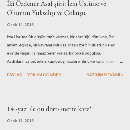
İki Özdemir Asaf şiiri: İzm Üstüne ve
Ölümün Yükselişi ve Çöküşü
Ocak 14, 2013
İzm Üstüne Bir düşün izm’e varmaz, bir sözcüğü dönükse, Bir
anlamı eğikse, bir kavramı soluksa. İnsan zor bir ulustur, kendi
evinde yaşar , Isınmaz neler yoksa, bir odası soğuksa.
Aydınlanmaz tepeden, kuş-bakışı gözlere, Bir ülke karanlıktır, bir
sokağı sönükse . Bir adım aksadı mı, bin adam yuvarlanır; Bir müzik
PAYLAŞ
YORUM GÖNDER
YAZININ DEVAMI »
özgünleşmez bir notası bozuksa. Bir ordu darmadağın olur
bilisizlikten; Delice ya da uslu düşlerle beslenlikse. Bir zincir zincir
gibi, bir çizgi çizgi gibi Olmaz, tek bir halkası, bir noktası çürükse.
Akıl bir düş değildir, masalı uykuların, Siste yolunu bulur, istenen
14 -yazı ile on dört- metre kare*
seçiklikse. Toplumsal amaçların somut uydusudur izm; Kişilere
tanınmak istenen kişilikse. --- O halde dostum tek bir eylemcisi,
Ocak 11, 2013
tek bir düşüncesi, tek bir eyleminin tek bir sonucu dahi bozuksa