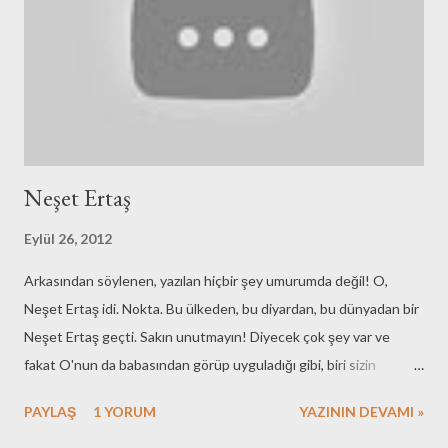
Neşet Ertaş
Eylül 26, 2012
Arkasından söylenen, yazılan hiçbir şey umurumda değil! O,
Neşet Ertaş idi. Nokta. Bu ülkeden, bu diyardan, bu dünyadan bir
Neşet Ertaş geçti. Sakın unutmayın! Diyecek çok şey var ve
fakat O'nun da babasından görüp uyguladığı gibi, biri sizin
hissettiğinizden, düşündüğünüzden güzelini söylemişse sizin
PAYLAŞ
1 YORUM
YAZININ DEVAMI »
sözünüze ne gerek var! Not: Arkasından kısır çekişmelere gebe