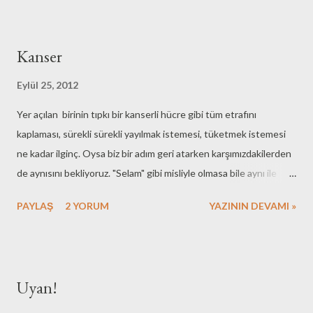
söylemler, davranışlar içinde olanlar; üstadı belki hiç
dinlememişler ya da çok dinlemişler ama hiç duymamış, hiç mi hiç
anlamamışlar. O kadar cahiller ki dünyanın rengini bile
Kanser
anlamamışlar.
Eylül 25, 2012
Yer açılan birinin tıpkı bir kanserli hücre gibi tüm etrafını
kaplaması, sürekli sürekli yayılmak istemesi, tüketmek istemesi
ne kadar ilginç. Oysa biz bir adım geri atarken karşımızdakilerden
de aynısını bekliyoruz. "Selam" gibi misliyle olmasa bile aynı ile
mukabelede bulunulmasını... Açtığımız yer kadar yer açılsın
PAYLAŞ
2 YORUM
YAZININ DEVAMI »
istiyoruz. Çok değil, bize hiç değil yer açılan da bir başkasına yer
açsın... Çok şey mi bekliyorum?
Uyan!