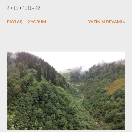
3 + ( 1 + [ 1 ] ) = 32
PAYLAŞ
2 YORUM
YAZININ DEVAMI »