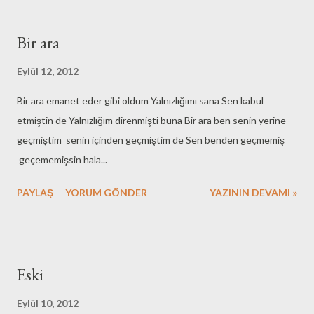
çocuğunun gözünde nedir ki! Salt bir üniforma mı? Devlet
memurları geceleri üzerilerindeki üniformalarla mı yatıyorlar
Bir ara
sanıyorsun? Peki bu sorunlar nasıl çözülecek? Türk'ün,
Laz'ın, Çerkez'in, Abaza'nın sokaklara dökülüp protesto etmesiyle
Eylül 12, 2012
mi? Bunu zaten yapıyoruz! Ellerimizdeki silahlarla cadı avına
Bir ara emanet eder gibi oldum Yalnızlığımı sana Sen kabul
çıkarak mı? Kesinlikle hayır. Bölgenin geri kalmışlıklarını bahane
etmiştin de Yalnızlığım direnmişti buna Bir ara ben senin yerine
ederek ve oraya daha fazla para, daha fazla yatırım götürerek mi?
geçmiştim senin içinden geçmiştim de Sen benden geçmemiş
Yanlış anlaşılmasın refah her insana ulaştırılması gereken bir
geçememişsin hala...
insanlık hak...
PAYLAŞ
YORUM GÖNDER
YAZININ DEVAMI »
Eski
Eylül 10, 2012