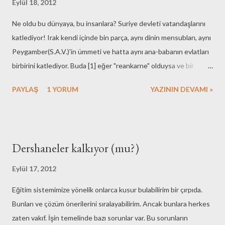
Eylül 18, 2012
Ne oldu bu dünyaya, bu insanlara? Suriye devleti vatandaşlarını
katlediyor! Irak kendi içinde bin parça, aynı dinin mensubları, aynı
Peygamber(S.A.V.)'in ümmeti ve hatta aynı ana-babanın evlatları
birbirini katlediyor. Buda [1] eğer "reankarne" olduysa ve bir
şekilde Myanmar'daki olayları görüyorsa ne hissediyordur? Karma
PAYLAŞ
1 YORUM
YAZININ DEVAMI »
felsefesi ne der acaba oradaki olaylara... İsrail mel'unu kendinden
olmayana zulmediyor. Onlardan olmak bizden uzak olsun! On
emirlerinden biri olan "öldürme" [2] emrini nasıl algılıyorlar acaba...
Dershaneler kalkıyor (mu?)
Eylül 17, 2012
Eğitim sistemimize yönelik onlarca kusur bulabilirim bir çırpıda.
Bunları ve çözüm önerilerini sıralayabilirim. Ancak bunlara herkes
zaten vakıf. İşin temelinde bazı sorunlar var. Bu sorunların