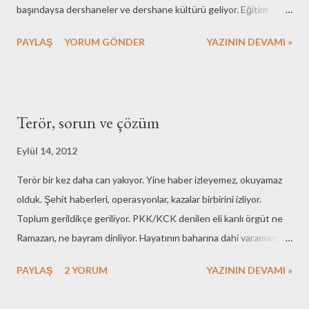
başındaysa dershaneler ve dershane kültürü geliyor. Eğitim
sistemi ve dershaneler konusuna geçtiğimiz mart ayında Eğitim/
PAYLAŞ
YORUM GÖNDER
YAZININ DEVAMI »
Öğretim Sistemi başlıklı bir yazıda değinmiştim. O zaman
dershaneleri kolay kolay kaldıramayacaklarını ama bunu
yapabilirlerse Türk eğitim sisteminin kanayan en büyük yarasını
kapatacaklarını söylemiştim. Hatta çevremdeki birçok kişi
Terör, sorun ve çözüm
duymuştur; bunu yaparlarsa -tabi nitelikli bir şekilde- oyumun
renginin kesinlikle değişmeyeceğini defalarca söylemişimdir.
Eylül 14, 2012
Şimdi Başbakan kesin bir tavırla hem de tarih vererek; 2013
Terör bir kez daha can yakıyor. Yine haber izleyemez, okuyamaz
yılında dershaneleri kaldıracaklarını söyledi. Hemen eğitim
olduk. Şehit haberleri, operasyonlar, kazalar birbirini izliyor.
bakanına sordular; çalışmayı doğruladı. Ancak orta öğretim
Toplum gerildikçe geriliyor. PKK/KCK denilen eli kanlı örgüt ne
seviyesinde belki ama lise seviyesinde yani üniversite hazırlık
Ramazan, ne bayram dinliyor. Hayatının baharına dahi varamamış
kurslarında bunun çok zor olduğunu söyledi. Sebep olarak sınav...
bebekleri öldürüyor caniler. Yeri gelmişken söyleyeyim; şu
PAYLAŞ
2 YORUM
YAZININ DEVAMI »
"sivillere yönelmiş şiddet" kavramı çok yanlış bir söylem. Bir asker
ya da polis de ana ve babasının ya da eşinin, çoluğunun