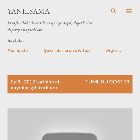
Ana içeriğe atla
YANILSAMA
Etrafımdaki duvar beni içeriye değil, diğerlerini
dışarıya hapsediyor!
Sayfalar
Ana Sayfa
Şu sıralar arşivi: Kitap
Diğer…
K
Eylül, 2012 tarihine ait
TÜMÜNÜ GÖSTER
a
yayınlar gösteriliyor
y
ı
t
l
a
r