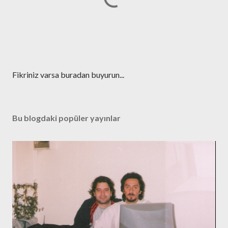
Y
Fikriniz varsa buradan buyurun...
o
r
u
Bu blogdaki popüler yayınlar
m
G
ö
n
d
e
r