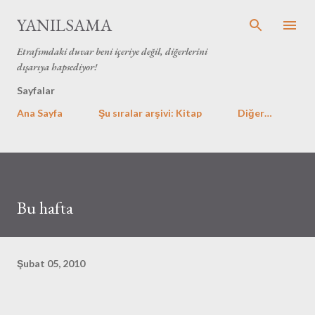
Ana içeriğe atla
YANILSAMA
Etrafımdaki duvar beni içeriye değil, diğerlerini
dışarıya hapsediyor!
Sayfalar
Ana Sayfa
Şu sıralar arşivi: Kitap
Diğer…
Bu hafta
Şubat 05, 2010