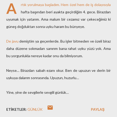
A
rtık yorulmaya başladım. Hem özel hem de iş dolayısıyla
hafta başından beri ayakta geçirdiğim 4. gece. Birazdan
uyumak için yatarım. Ama malum bir cezamız var çekeceğimiz ki
güneş doğduktan sonra uyku haram bu bünyeye.
De javu
demiştim ya geçenlerde. Bu işler bitmeden ve özeli biraz
daha düzene sokmadan sanırım bana rahat uyku yüzü yok. Ama
bu yorgunlukla nereye kadar onu da bilmiyorum.
Neyse… Birazdan sabah ezanı okur. Ben de upuzun ve derin bir
uykuya dalarım sonrasında. Upuzun, huzurlu…
Yine, yine de sevgilerle sevgili günlük…
ETIKETLER:
GÜNLÜK
PAYLAŞ