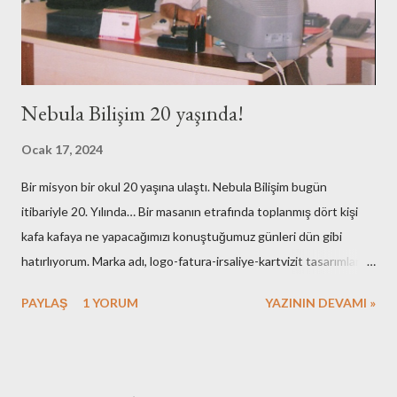
Nebula Bilişim 20 yaşında!
Ocak 17, 2024
Bir misyon bir okul 20 yaşına ulaştı. Nebula Bilişim bugün
itibariyle 20. Yılında… Bir masanın etrafında toplanmış dört kişi
kafa kafaya ne yapacağımızı konuştuğumuz günleri dün gibi
hatırlıyorum. Marka adı, logo-fatura-irsaliye-kartvizit tasarımları,
muhasebe işlemleri, ofisin bulunması-dekorasyonu, kuruluş için
PAYLAŞ
1 YORUM
YAZININ DEVAMI »
gerekli resmi hazırlıklar. Neredeyse tüm işlemleri kendimiz yaptık.
Elbette bazı arkadaşlarımızın desteklerini de hiç bir zaman
unutmayacağız. Nebula’nın ilk kurulduğu günlerde maliyetlerimiz
artmasın diye evimdeki masa üstü bilgisayar ve ekranlarımı ofise