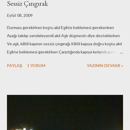
Sessiz Çıngırak
sıkıldım kısacası…
Eylül 08, 2009
Durması gerekirken koştu akıl Eşikte beklemesi gerekenken
Ayağı takılıp sendeleyendi akıl Aşk düşmesin diye desteklerken
Ve aşk, kilitli kapının sessiz çıngırağı Kilitli kapıya doğru koştu akıl
Eşikte beklemesi gerekirken Çarptığında kapıya kırılandı gurur
Kaybolan geleceğin acısıyla Ve aşk, kilitli kapının sessiz çıngırağı
PAYLAŞ
1 YORUM
YAZININ DEVAMI »
Ayakta olması gerekendi adam Dizlerinin üstündeyken düşünen
Akıldı kapıyı bulması gereken Gerektiğinde beklemesini bilen Ve
aşk, kilitli kapının sessiz çıngırağı Çılgınca koşmuştu akıl Sevdasını
bulmak hevesiyle Nefisçe yönetilendi akıl Sırası geldiğinde
susması gereken Ve aşk, kilitli kapının sessiz çıngırağı