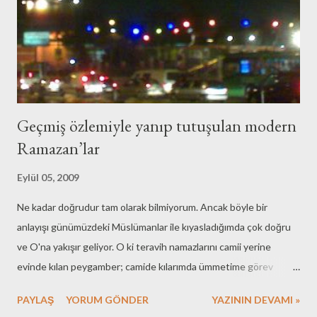
Geçmiş özlemiyle yanıp tutuşulan modern
Ramazan’lar
Eylül 05, 2009
Ne kadar doğrudur tam olarak bilmiyorum. Ancak böyle bir
anlayışı günümüzdeki Müslümanlar ile kıyasladığımda çok doğru
ve O'na yakışır geliyor. O ki teravih namazlarını camii yerine
evinde kılan peygamber; camide kılarımda ümmetime görev
olarak kalır diye korkan peygamber. İbadetlerinde yalnızlığı tercih
PAYLAŞ
YORUM GÖNDER
YAZININ DEVAMI »
eden de O, en ufak canlıya eziyet etmekten imtina eden de... Bir