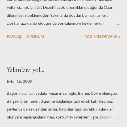
yollar çizmek için Git Düzeltilecek kırgınlıklar olduğunda Özur
dilenmesini beklemeden Yakınlarda dostlar bulmak için Git
Dostlar uzaklarda olduğunda Sorgulanmayı beklemeden
Yakınların acılarını silmek için Git En yitik parçlarını bulduğunda
PAYLAŞ
3 YORUM
YAZININ DEVAMI »
Aynada ki kırgın yüzü beklemeden Yakınlarda kendini bütün
kılabilmek için Git Tüm yollar yakınlara çıkmasada Uzakları yakın
kılabilmek Yakınlarda kalabilmek için Git Ama dön sonunda
mutlaka Aynadaki mutlu yüzünü görebilmek Yakınlarını
Yakınlara yol...
mesafelere rağmen sevebilmek için
Eylül 16, 2009
Başlangıçlar için vedalar yaşar insanoğlu. Bu hep böyle olmuştur.
Bir şeyi bitirmeden diğerine başladığınızda eksik kalır hep bazı
şeyler ya da eskisinden anılar, hatıralar taşır sürekli. Fazlalıkları
olur yeni başlangıçların hep, kurtulmak istenilen. İşte, İstanbul
öyle bir şehirdir ki, belirsiz aralıklarla yeniden başlamak gerekir