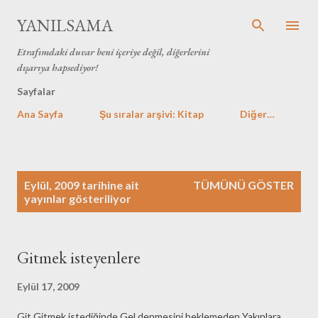
Ana içeriğe atla
YANILSAMA
Etrafımdaki duvar beni içeriye değil, diğerlerini
dışarıya hapsediyor!
Sayfalar
Ana Sayfa
Şu sıralar arşivi: Kitap
Diğer…
K
Eylül, 2009 tarihine ait
TÜMÜNÜ GÖSTER
a
yayınlar gösteriliyor
y
ı
t
Gitmek isteyenlere
l
a
Eylül 17, 2009
r
Git Gitmek istediğinde Gel denmesini beklemeden Yakınlara