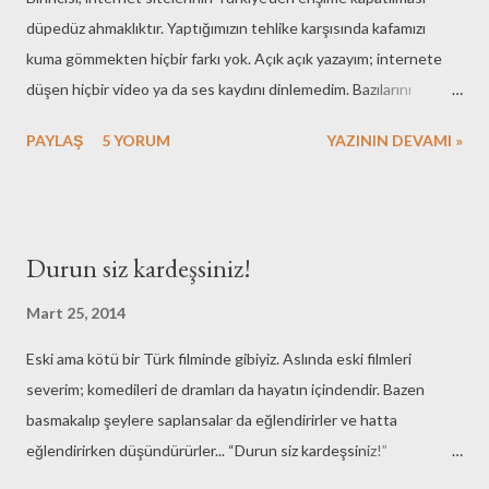
düpedüz ahmaklıktır. Yaptığımızın tehlike karşısında kafamızı
kuma gömmekten hiçbir farkı yok. Açık açık yazayım; internete
düşen hiçbir video ya da ses kaydını dinlemedim. Bazılarını
haberlerin içeriğinden biliyorum. Dolayısıyla bugüne kadar hiçbiri
PAYLAŞ
5 YORUM
YAZININ DEVAMI »
hakkında da yorum yapmadım. Doğru veya yanlış, özel hayat veya
değil, içeriği pis veya temiz, montaj veya değil hiç fark etmez. Biri
para çalmış, diğeri dine hakaret etmiş, bir diğeri eşini aldatmış!
Ben tek bir şeye takıldım: bu dinlemeleri yapmış olanlar ya da
Durun siz kardeşsiniz!
yayınlayanlar neyin peşinde? Bunların yayılmasına hizmet
etmekle ne yapmış olurum? Vatan haini kelimesinin öyle ucuz
Mart 25, 2014
kullanılmasına karşıyımdır. Bunu defalarca ifade etmişimdir. Bu
Eski ama kötü bir Türk filminde gibiyiz. Aslında eski filmleri
günlükte de aratırsanız yüzlerce yazıdan sadece aşağıdaki şu beş
severim; komedileri de dramları da hayatın içindendir. Bazen
yazı karşınıza çıkar.
basmakalıp şeylere saplansalar da eğlendirirler ve hatta
http://www.erkansen.com/2010/07/vatansever-mi-vatan-haini-
eğlendirirken düşündürürler... “Durun siz kardeşsiniz!”
mi.html http://www.erkansen.com/2010/12/sen-ne-anlarsn-
Sinemamızda çok yoğun kullanılan bir basmakalıptır. Biri evlilik
ogrencilikten.html http://www.erk...