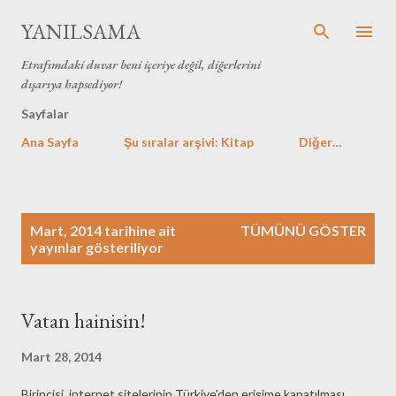
Ana içeriğe atla
YANILSAMA
Etrafımdaki duvar beni içeriye değil, diğerlerini
dışarıya hapsediyor!
Sayfalar
Ana Sayfa
Şu sıralar arşivi: Kitap
Diğer…
K
Mart, 2014 tarihine ait
TÜMÜNÜ GÖSTER
a
yayınlar gösteriliyor
y
ı
t
Vatan hainisin!
l
a
Mart 28, 2014
r
Birincisi, internet sitelerinin Türkiye’den erişime kapatılması