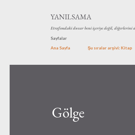
YANILSAMA
Etrafımdaki duvar beni içeriye değil, diğerlerini 
Sayfalar
Ana Sayfa
Şu sıralar arşivi: Kitap
Gölge