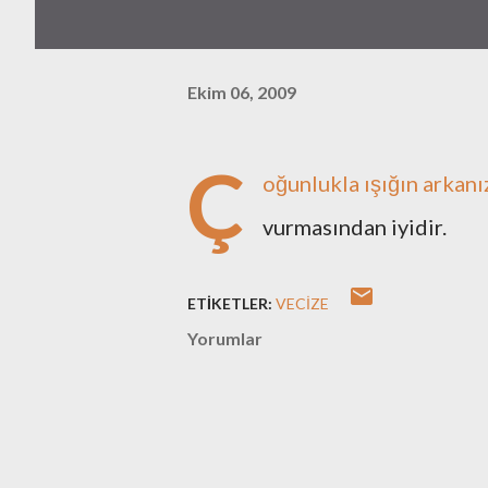
Ekim 06, 2009
Ç
oğunlukla ışığın arka
vurmasından iyidir.
ETIKETLER:
VECIZE
Yorumlar