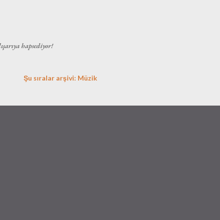
Ana içeriğe atla
dışarıya hapsediyor!
Şu sıralar arşivi: Müzik