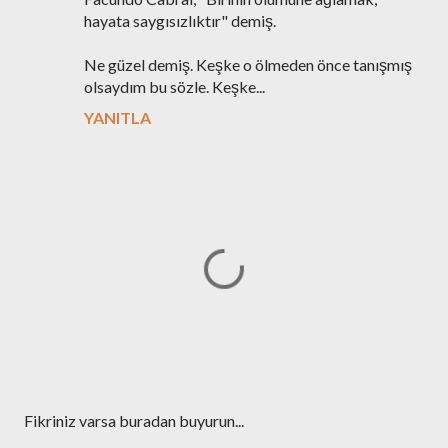
hayata saygısızlıktır" demiş.
Ne güzel demiş. Keşke o ölmeden önce tanışmış
olsaydım bu sözle. Keşke...
YANITLA
Y
Fikriniz varsa buradan buyurun...
o