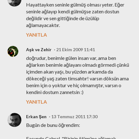
Hayattayken seninle gülmüş olması yeter. Eğer
seninle ağlayıp kendi gülmüşse zaten dostun
değildir ve sen gittiğinde de üzülüp
ağlamayacaktır.
YANITLA
Aşk ve Zehir
21 Ekim 2009 11:41
doğrudur, benimle gülen insan var, ama ben
ağlarken benimle ağlayanı olmadı görmedi çünkü
içimden akan yaşı, bu yüzden arkamda da
dökeceği yaş zaten timsahtır! varsın döksün ama
benim için o yoktur ve hiç olmamıştır, varsın o
kendini dostum zannetsin :)
YANITLA
Erkan Şen
13 Temmuz 2011 17:30
Bugün de bunu öğrendim:
Facundo Cabral, "Birinin ölümüne ağlamak,