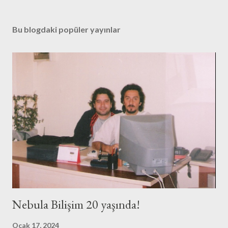
r
u
Bu blogdaki popüler yayınlar
m
G
ö
n
d
e
r
Nebula Bilişim 20 yaşında!
Ocak 17, 2024