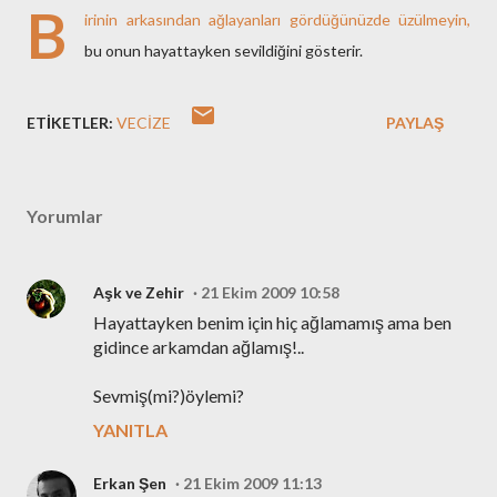
B
irinin arkasından ağlayanları gördüğünüzde üzülmeyin,
bu onun hayattayken sevildiğini gösterir.
ETIKETLER:
VECIZE
PAYLAŞ
Yorumlar
Aşk ve Zehir
21 Ekim 2009 10:58
Hayattayken benim için hiç ağlamamış ama ben
gidince arkamdan ağlamış!..
Sevmiş(mi?)öylemi?
YANITLA
Erkan Şen
21 Ekim 2009 11:13