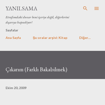
Ana içeriğe atla
YANILSAMA
Etrafımdaki duvar beni içeriye değil, diğerlerini
dışarıya hapsediyor!
Sayfalar
Ana Sayfa
Şu sıralar arşivi: Kitap
Diğer…
Çıkarım (Farklı Bakabilmek)
Ekim 20, 2009