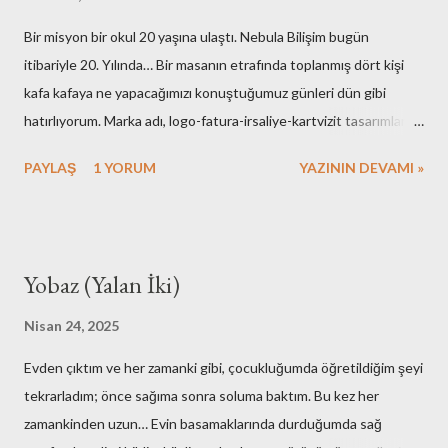
Bir misyon bir okul 20 yaşına ulaştı. Nebula Bilişim bugün
itibariyle 20. Yılında… Bir masanın etrafında toplanmış dört kişi
kafa kafaya ne yapacağımızı konuştuğumuz günleri dün gibi
hatırlıyorum. Marka adı, logo-fatura-irsaliye-kartvizit tasarımları,
muhasebe işlemleri, ofisin bulunması-dekorasyonu, kuruluş için
PAYLAŞ
1 YORUM
YAZININ DEVAMI »
gerekli resmi hazırlıklar. Neredeyse tüm işlemleri kendimiz yaptık.
Elbette bazı arkadaşlarımızın desteklerini de hiç bir zaman
unutmayacağız. Nebula’nın ilk kurulduğu günlerde maliyetlerimiz
artmasın diye evimdeki masa üstü bilgisayar ve ekranlarımı ofise
Yobaz (Yalan İki)
taşıyışım ve aylarca onları kullandığımız hala hatırımda. Mesela
faks cihazına bütçe ayırmamak için yaptıklarımız bugünkü nesle
Nisan 24, 2025
çok komik gelirdi. Muhasebe yazılımı olarak kullandığımız çözümü
Evden çıktım ve her zamanki gibi, çocukluğumda öğretildiğim şeyi
adam etmek için az çaba sarf etmedik. Mutfak gereçlerimizi temiz
tekrarladım; önce sağıma sonra soluma baktım. Bu kez her
tutmak için yaptıklarımızı kime anlatsam inanmaz! Aşağıdaki
zamankinden uzun… Evin basamaklarında durduğumda sağ
fotoğraflar çalışma ortamımızın ilk fotoğrafları olabilir. Yok merak