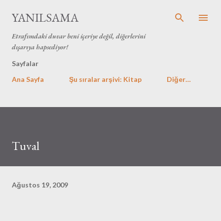
Ana içeriğe atla
YANILSAMA
Etrafımdaki duvar beni içeriye değil, diğerlerini
dışarıya hapsediyor!
Sayfalar
Ana Sayfa
Şu sıralar arşivi: Kitap
Diğer…
Tuval
Ağustos 19, 2009