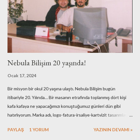
Nebula Bilişim 20 yaşında!
Ocak 17, 2024
Bir misyon bir okul 20 yaşına ulaştı. Nebula Bilişim bugün
itibariyle 20. Yılında… Bir masanın etrafında toplanmış dört kişi
kafa kafaya ne yapacağımızı konuştuğumuz günleri dün gibi
hatırlıyorum. Marka adı, logo-fatura-irsaliye-kartvizit tasarımları,
muhasebe işlemleri, ofisin bulunması-dekorasyonu, kuruluş için
PAYLAŞ
1 YORUM
YAZININ DEVAMI »
gerekli resmi hazırlıklar. Neredeyse tüm işlemleri kendimiz yaptık.