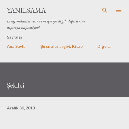
Ana içeriğe atla
YANILSAMA
Etrafımdaki duvar beni içeriye değil, diğerlerini
dışarıya hapsediyor!
Sayfalar
Ana Sayfa
Şu sıralar arşivi: Kitap
Diğer…
Şekilci
Aralık 30, 2013