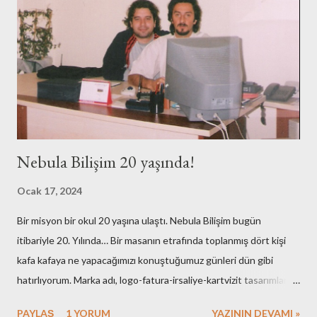
Nebula Bilişim 20 yaşında!
Ocak 17, 2024
Bir misyon bir okul 20 yaşına ulaştı. Nebula Bilişim bugün
itibariyle 20. Yılında… Bir masanın etrafında toplanmış dört kişi
kafa kafaya ne yapacağımızı konuştuğumuz günleri dün gibi
hatırlıyorum. Marka adı, logo-fatura-irsaliye-kartvizit tasarımları,
muhasebe işlemleri, ofisin bulunması-dekorasyonu, kuruluş için
PAYLAŞ
1 YORUM
YAZININ DEVAMI »