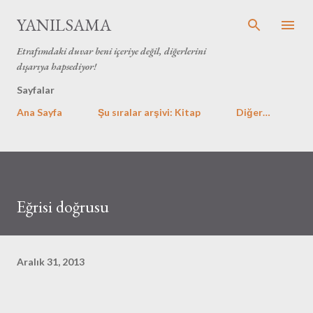
Ana içeriğe atla
YANILSAMA
Etrafımdaki duvar beni içeriye değil, diğerlerini
dışarıya hapsediyor!
Sayfalar
Ana Sayfa
Şu sıralar arşivi: Kitap
Diğer…
Eğrisi doğrusu
Aralık 31, 2013