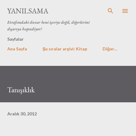
Ana içeriğe atla
YANILSAMA
Etrafımdaki duvar beni içeriye değil, diğerlerini
dışarıya hapsediyor!
Sayfalar
Ana Sayfa
Şu sıralar arşivi: Kitap
Diğer…
Tanışıklık
Aralık 30, 2012