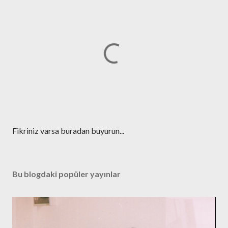
Y
Fikriniz varsa buradan buyurun...
o
r
u
Bu blogdaki popüler yayınlar
m
G
ö
n
d