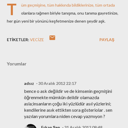
T
üm geçmişine, tüm hakkında bildiklerinize, tüm ortada
olanlara rağmen biriyle tanışma, onu tanıma gayretinize,
her gün yeni bir yönünü keşfetmenize denen şeydir aşk.
ETIKETLER:
VECIZE
PAYLAŞ
Yorumlar
adsız
30 Aralık 2012 22:17
bence o ask değildir ve de kimsenin geçmişini
öğrenmekte mümkün deildir olamazda
asla;insanların çoğu iki yüzlüdür asıl yüzlerini;
kendilerine asık ettikten sora gösteriolar . sen
yazılan yorumlara niden cevap yazmıyon ?
Erkan Şen
31 Aralık 2012 09:48