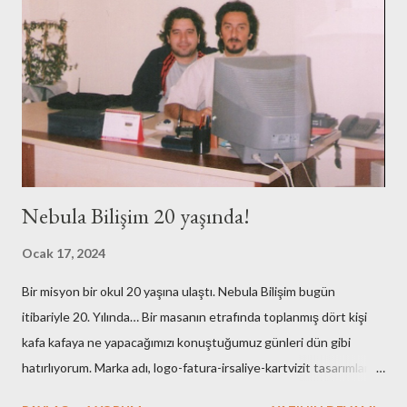
e
r
Nebula Bilişim 20 yaşında!
Ocak 17, 2024
Bir misyon bir okul 20 yaşına ulaştı. Nebula Bilişim bugün
itibariyle 20. Yılında… Bir masanın etrafında toplanmış dört kişi
kafa kafaya ne yapacağımızı konuştuğumuz günleri dün gibi
hatırlıyorum. Marka adı, logo-fatura-irsaliye-kartvizit tasarımları,
muhasebe işlemleri, ofisin bulunması-dekorasyonu, kuruluş için