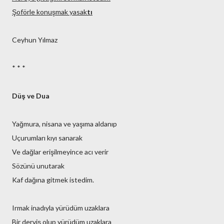
Şoförle konuşmak yasak
tı
Ceyhun Yılmaz
* * *
Düş ve Dua
Yağmura, nisana ve yaşıma aldanıp
Uçurumları kıyı sanarak
Ve dağlar erişilmeyince acı verir
Sözünü unutarak
Kaf dağına gitmek istedim.
Irmak inadıyla yürüdüm uzaklara
Bir derviş olup yürüdüm uzaklara