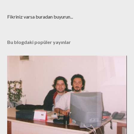
Y
Fikriniz varsa buradan buyurun...
o
r
u
Bu blogdaki popüler yayınlar
m
G
ö
n
d
e
r