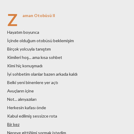
Z
aman Otobüsü II
Hayatım boyunca
İçinde olduğum otobüsü beklemişim
Birçok yolcuyla tanıştım
Kimileri hoş... ama kısa sohbet
Kimi hiç konuşmadı
İyi sohbetim olanlar bazen arkada kaldı
Belki yeni binenlere yer açtı
Avuçların içine
Not... alınyazıları
Herkesin kafası önde
Kabul edilmiş sessizce rota
Bir kez
Nereye gittiğimi sormak istedim