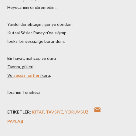
Heyecanımı dindiremedim.
Yanıldı denektaşım, geriye döndüm
Kutsal Sözler Panayırı'na sığınıp
İpeksi bir sessizliğe büründüm:
Bir hayat, mahcup ve duru
Tanrım, gülleri
Ve
sessiz harfler
i koru
.
İbrahim Tenekeci
ETIKETLER:
KITAP
TAVSIYE
YORUMSUZ
PAYLAŞ