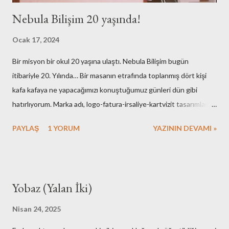
Nebula Bilişim 20 yaşında!
Ocak 17, 2024
Bir misyon bir okul 20 yaşına ulaştı. Nebula Bilişim bugün
itibariyle 20. Yılında… Bir masanın etrafında toplanmış dört kişi
kafa kafaya ne yapacağımızı konuştuğumuz günleri dün gibi
hatırlıyorum. Marka adı, logo-fatura-irsaliye-kartvizit tasarımları,
muhasebe işlemleri, ofisin bulunması-dekorasyonu, kuruluş için
PAYLAŞ
1 YORUM
YAZININ DEVAMI »
gerekli resmi hazırlıklar. Neredeyse tüm işlemleri kendimiz yaptık.
Elbette bazı arkadaşlarımızın desteklerini de hiç bir zaman
unutmayacağız. Nebula’nın ilk kurulduğu günlerde maliyetlerimiz
artmasın diye evimdeki masa üstü bilgisayar ve ekranlarımı ofise
Yobaz (Yalan İki)
taşıyışım ve aylarca onları kullandığımız hala hatırımda. Mesela
faks cihazına bütçe ayırmamak için yaptıklarımız bugünkü nesle
Nisan 24, 2025
çok komik gelirdi. Muhasebe yazılımı olarak kullandığımız çözümü