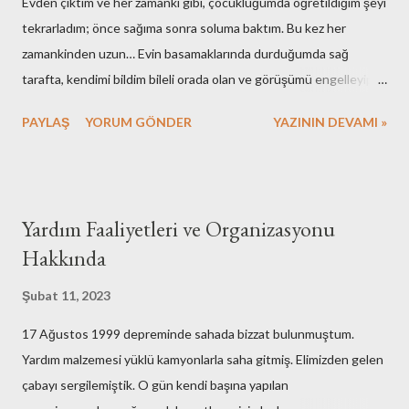
Evden çıktım ve her zamanki gibi, çocukluğumda öğretildiğim şeyi
adam etmek için az çaba sarf etmedik. Mutfak gereçlerimizi temiz
tekrarladım; önce sağıma sonra soluma baktım. Bu kez her
tutmak için yaptıklarımızı kime anlatsam inanmaz! Aşağıdaki
zamankinden uzun… Evin basamaklarında durduğumda sağ
fotoğraflar çalışma ortamımızın ilk fotoğrafları olabilir. Yok merak
tarafta, kendimi bildim bileli orada olan ve görüşümü engelleyip,
etmeyin, bunları o eski günler ede...
her daim beni rahatsız eden duvarın yerinde olmadığını fark
PAYLAŞ
YORUM GÖNDER
YAZININ DEVAMI »
ettim. “Görüşüme duvar örmüştü eski sahipleri ama keşke onlar
geri gelse de duvarlarını ben örsem” dedim. Önceki sene sol
yanımızdaki çökmek üzere olan evin girişini çevirdikleri demir
bariyerleri de kaldırmışlardı. O bariyerler benimle birlikte sanki
Yardım Faaliyetleri ve Organizasyonu
tüm semti çevreliyorlardı. Sokak kapısından her çıkışımda, tam da
Hakkında
açık havaya çıkarken, başıma geçirilmiş ve görüşümü kısıtlayan at
gözlükleri gibi görürdüm o engelleri. Sanki önce sağıma ve sonra
Şubat 11, 2023
soluma bakıp ilk anda sokağımı göremediğimde kendimi hazır
17 Ağustos 1999 depreminde sahada bizzat bulunmuştum.
hissetmezdim çıkıp dolaşmaya. Bugün bu nedenle biraz daha
Yardım malzemesi yüklü kamyonlarla saha gitmiş. Elimizden gelen
uzun bir süre, önce sağımda olmadığına şükrettiğim duvarı aşarak
çabayı sergilemiştik. O gün kendi başına yapılan
baktım ve selam verdim o tarafa doğru. Sokak uzunca bir