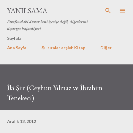
Ana içeriğe atla
YANILSAMA
Etrafımdaki duvar beni içeriye değil, diğerlerini
dışarıya hapsediyor!
Sayfalar
Ana Sayfa
Şu sıralar arşivi: Kitap
Diğer…
İki Şiir (Ceyhun Yılmaz ve İbrahim
Tenekeci)
Aralık 13, 2012