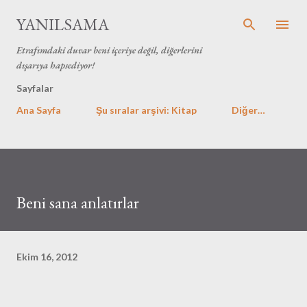
Ana içeriğe atla
YANILSAMA
Etrafımdaki duvar beni içeriye değil, diğerlerini
dışarıya hapsediyor!
Sayfalar
Ana Sayfa
Şu sıralar arşivi: Kitap
Diğer…
Beni sana anlatırlar
Ekim 16, 2012