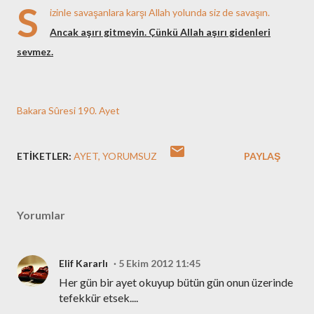
S
izinle savaşanlara karşı Allah yolunda siz de savaşın.
Ancak aşırı gitmeyin. Çünkü Allah aşırı gidenleri
sevmez.
Bakara Sûresi 190. Ayet
ETIKETLER:
AYET
YORUMSUZ
PAYLAŞ
Yorumlar
Elif Kararlı
5 Ekim 2012 11:45
Her gün bir ayet okuyup bütün gün onun üzerinde
tefekkür etsek....