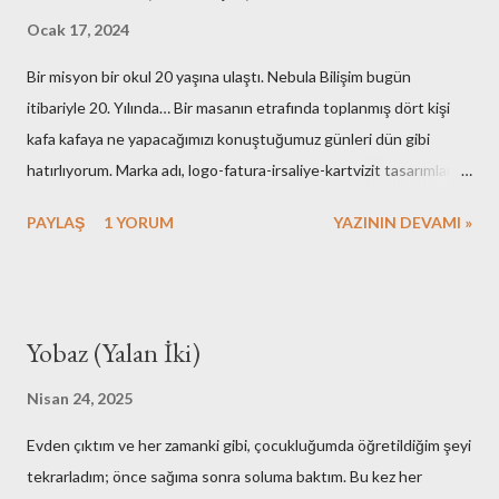
Ocak 17, 2024
Bir misyon bir okul 20 yaşına ulaştı. Nebula Bilişim bugün
itibariyle 20. Yılında… Bir masanın etrafında toplanmış dört kişi
kafa kafaya ne yapacağımızı konuştuğumuz günleri dün gibi
hatırlıyorum. Marka adı, logo-fatura-irsaliye-kartvizit tasarımları,
muhasebe işlemleri, ofisin bulunması-dekorasyonu, kuruluş için
PAYLAŞ
1 YORUM
YAZININ DEVAMI »
gerekli resmi hazırlıklar. Neredeyse tüm işlemleri kendimiz yaptık.
Elbette bazı arkadaşlarımızın desteklerini de hiç bir zaman
unutmayacağız. Nebula’nın ilk kurulduğu günlerde maliyetlerimiz
artmasın diye evimdeki masa üstü bilgisayar ve ekranlarımı ofise
Yobaz (Yalan İki)
taşıyışım ve aylarca onları kullandığımız hala hatırımda. Mesela
faks cihazına bütçe ayırmamak için yaptıklarımız bugünkü nesle
Nisan 24, 2025
çok komik gelirdi. Muhasebe yazılımı olarak kullandığımız çözümü
Evden çıktım ve her zamanki gibi, çocukluğumda öğretildiğim şeyi
adam etmek için az çaba sarf etmedik. Mutfak gereçlerimizi temiz
tekrarladım; önce sağıma sonra soluma baktım. Bu kez her
tutmak için yaptıklarımızı kime anlatsam inanmaz! Aşağıdaki