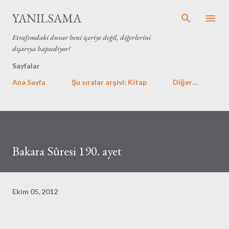
Ana içeriğe atla
YANILSAMA
Etrafımdaki duvar beni içeriye değil, diğerlerini
dışarıya hapsediyor!
Sayfalar
Ana Sayfa
Şu sıralar arşivi: Kitap
Diğer…
Bakara Sûresi 190. ayet
Ekim 05, 2012