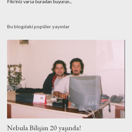
Y
Fikriniz varsa buradan buyurun...
o
r
u
Bu blogdaki popüler yayınlar
m
G
ö
n
d
e
r
Nebula Bilişim 20 yaşında!