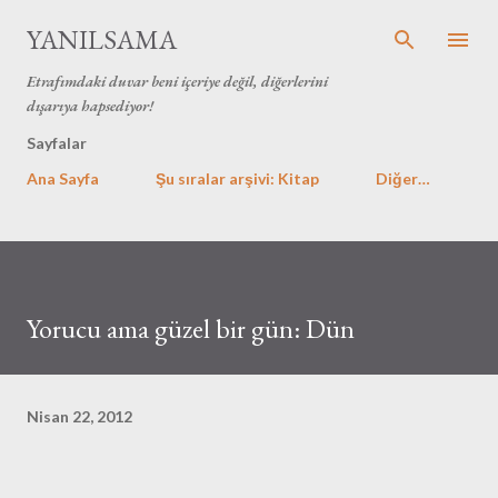
Ana içeriğe atla
YANILSAMA
Etrafımdaki duvar beni içeriye değil, diğerlerini
dışarıya hapsediyor!
Sayfalar
Ana Sayfa
Şu sıralar arşivi: Kitap
Diğer…
Yorucu ama güzel bir gün: Dün
Nisan 22, 2012