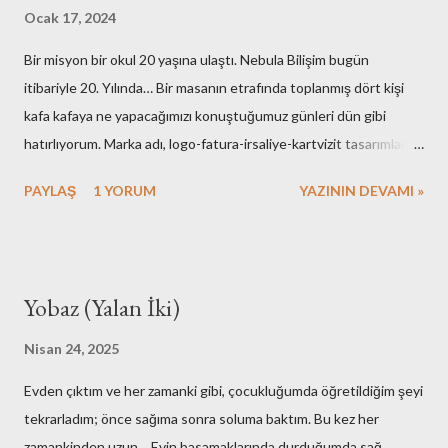
Ocak 17, 2024
Bir misyon bir okul 20 yaşına ulaştı. Nebula Bilişim bugün
itibariyle 20. Yılında… Bir masanın etrafında toplanmış dört kişi
kafa kafaya ne yapacağımızı konuştuğumuz günleri dün gibi
hatırlıyorum. Marka adı, logo-fatura-irsaliye-kartvizit tasarımları,
muhasebe işlemleri, ofisin bulunması-dekorasyonu, kuruluş için
PAYLAŞ
1 YORUM
YAZININ DEVAMI »
gerekli resmi hazırlıklar. Neredeyse tüm işlemleri kendimiz yaptık.
Elbette bazı arkadaşlarımızın desteklerini de hiç bir zaman
unutmayacağız. Nebula’nın ilk kurulduğu günlerde maliyetlerimiz
artmasın diye evimdeki masa üstü bilgisayar ve ekranlarımı ofise
Yobaz (Yalan İki)
taşıyışım ve aylarca onları kullandığımız hala hatırımda. Mesela
faks cihazına bütçe ayırmamak için yaptıklarımız bugünkü nesle
Nisan 24, 2025
çok komik gelirdi. Muhasebe yazılımı olarak kullandığımız çözümü
Evden çıktım ve her zamanki gibi, çocukluğumda öğretildiğim şeyi
adam etmek için az çaba sarf etmedik. Mutfak gereçlerimizi temiz
tekrarladım; önce sağıma sonra soluma baktım. Bu kez her
tutmak için yaptıklarımızı kime anlatsam inanmaz! Aşağıdaki
zamankinden uzun… Evin basamaklarında durduğumda sağ