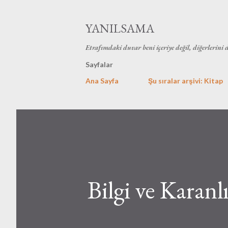
YANILSAMA
Etrafımdaki duvar beni içeriye değil, diğerlerini 
Sayfalar
Ana Sayfa
Şu sıralar arşivi: Kitap
Bilgi ve Karanl