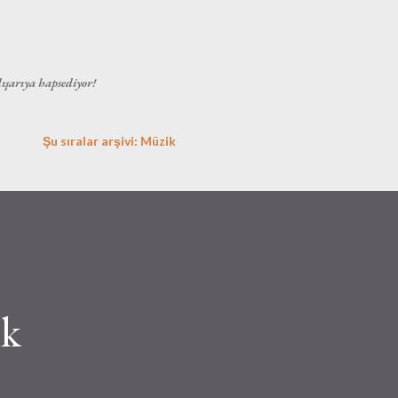
Ana içeriğe atla
dışarıya hapsediyor!
Şu sıralar arşivi: Müzik
ık