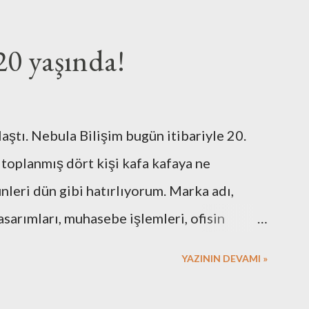
20 yaşında!
laştı. Nebula Bilişim bugün itibariyle 20.
 toplanmış dört kişi kafa kafaya ne
eri dün gibi hatırlıyorum. Marka adı,
asarımları, muhasebe işlemleri, ofisin
 için gerekli resmi hazırlıklar. Neredeyse
YAZININ DEVAMI »
 Elbette bazı arkadaşlarımızın desteklerini
. Nebula’nın ilk kurulduğu günlerde