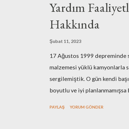
Yardım Faaliyet
semti çevreliyorlardı. Sokak k
Hakkında
çıkarken, başıma geçirilmiş ve 
görürdüm o engelleri. Sanki ön
Şubat 11, 2023
sokağımı göremediğimde kendi
17 Ağustos 1999 depreminde s
Bugün bu nedenle biraz daha u
malzemesi yüklü kamyonlarla s
şükrettiğim duvarı aşarak bakt
sergilemiştik. O gün kendi baş
uzunca bir zamandır old...
boyutlu ve iyi planlanmamışsa
geldimiz noktada 99 ile kıyasl
PAYLAŞ
YORUM GÖNDER
durumdayız. Afet sonrası hazıl
kıyaslanamayacak kadar ileri s