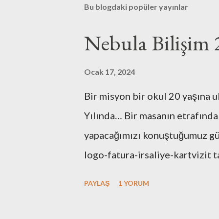
Bu blogdaki popüler yayınlar
Nebula Bilişim 
Ocak 17, 2024
Bir misyon bir okul 20 yaşına u
Yılında… Bir masanın etrafında
yapacağımızı konuştuğumuz günl
logo-fatura-irsaliye-kartvizit t
bulunması-dekorasyonu, kuruluş
PAYLAŞ
1 YORUM
tüm işlemleri kendimiz yaptık.
de hiç bir zaman unutmayacağız