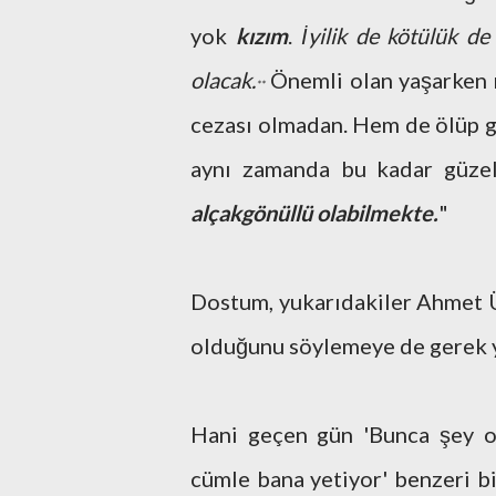
yok
kızım
.
İyilik de kötülük de
olacak.
Önemli olan yaşarken 
**
cezası olmadan. Hem de ölüp gi
aynı zamanda bu kadar güzel
alçakgönüllü olabilmekte.
"
Dostum, yukarıdakiler Ahmet Üm
olduğunu söylemeye de gerek 
Hani geçen gün 'Bunca şey ok
cümle bana yetiyor' benzeri b