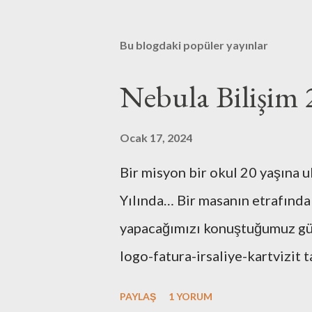
u
m
G
Bu blogdaki popüler yayınlar
ö
n
d
Nebula Bilişim 
e
r
Ocak 17, 2024
Bir misyon bir okul 20 yaşına u
Yılında… Bir masanın etrafında
yapacağımızı konuştuğumuz günl
logo-fatura-irsaliye-kartvizit t
bulunması-dekorasyonu, kuruluş
PAYLAŞ
1 YORUM
tüm işlemleri kendimiz yaptık.