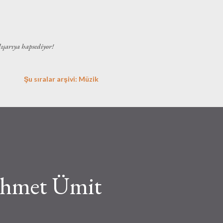
Ana içeriğe atla
dışarıya hapsediyor!
Şu sıralar arşivi: Müzik
 Ahmet Ümit