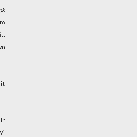
ok
em
t,
en
it
ir
yi