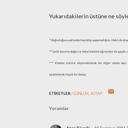
Yukarıdakilerin üstüne ne söyle
* Doğruluğunu aklımda hep bilip yapamadığım. Haklı da ols
** İyilik bizimle doğar ve fakat kötülük öğrenilen bir şeydir
*** Kitabın üstüne söylenebilecek bir diğer sözde bazı
aşılabilecek küçük bir detay.
ETIKETLER:
GÜNLÜK
KITAP
Yorumlar
Ateş Böceği
10 Temmuz 2011 