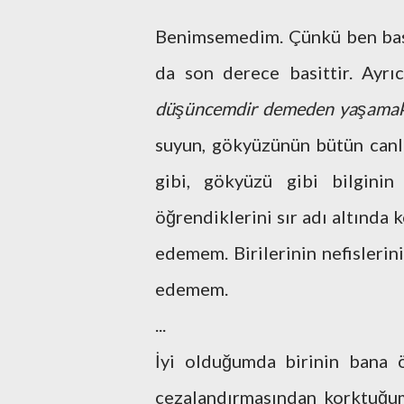
Benimsemedim. Çünkü ben basi
da son derece basittir. Ayrı
düşüncemdir demeden yaşama
suyun, gökyüzünün bütün canlı
gibi, gökyüzü gibi bilginin
öğrendiklerini sır adı altında 
edemem. Birilerinin nefislerin
edemem.
...
İyi olduğumda birinin bana 
cezalandırmasından korktuğumd