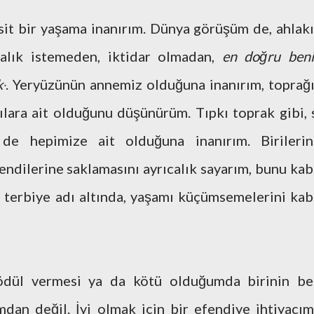
t bir yaşama inanırım. Dünya görüşüm de, ahlak
calık istemeden, iktidar olmadan,
en doğru ben
k
. Yeryüzünün annemiz olduğuna inanırım, toprağı
*
lara ait olduğunu düşünürüm. Tıpkı toprak gibi, 
 de hepimize ait olduğuna inanırım. Birilerin
kendilerine saklamasını ayrıcalık sayarım, bunu kab
i terbiye adı altında, yaşamı küçümsemelerini kab
ödül vermesi ya da kötü olduğumda birinin be
an değil. İyi olmak için bir efendiye ihtiyacım