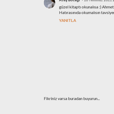
güzel kitaptı okunalısa :) Ahmet
Hatırasınıda okumalısın tavsiy
YANITLA
Y
Fikriniz varsa buradan buyurun...
o
r