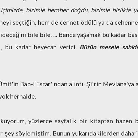
 içimizde, bizimle beraber doğdu, bizimle birlikte y
neyi seçtiğin, hem de cennet ödülü ya da cehenn
deceğini bile bile. ... Bence yaşamak bu kadar basi
, bu kadar heyecan verici.
Bütün mesele sahid
it'in Bab-I Esrar'ından alıntı. Şiirin Mevlana'ya a
yok herhalde.
uyorum, yüzlerce sayfalık bir kitaptan bazen b
ir şey söylemiştim. Bunun yukarıdakilerden daha i