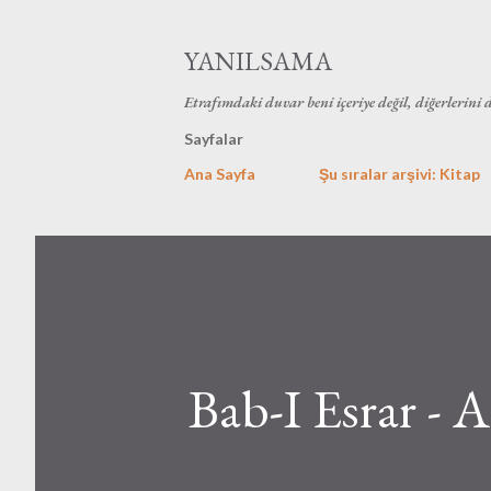
YANILSAMA
Etrafımdaki duvar beni içeriye değil, diğerlerini 
Sayfalar
Ana Sayfa
Şu sıralar arşivi: Kitap
Bab-I Esrar -