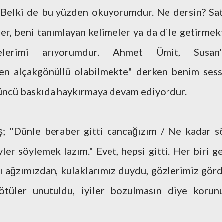
 Belki de bu yüzden okuyorumdur. Ne dersin? Sat
ler, beni tanımlayan kelimeler ya da dile getirmek
elerimi arıyorumdur. Ahmet Ümit, Susan'
en alçakgönüllü olabilmekte" derken benim sess
üncü baskıda haykırmaya devam ediyordur.
; "Dünle beraber gitti cancağızım / Ne kadar s
ler söylemek lazım." Evet, hepsi gitti. Her biri ge
ı ağzımızdan, kulaklarımız duydu, gözlerimiz görd
Kötüler unutuldu, iyiler bozulmasın diye korun