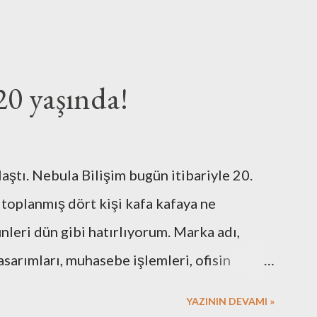
20 yaşında!
laştı. Nebula Bilişim bugün itibariyle 20.
 toplanmış dört kişi kafa kafaya ne
eri dün gibi hatırlıyorum. Marka adı,
asarımları, muhasebe işlemleri, ofisin
 için gerekli resmi hazırlıklar. Neredeyse
YAZININ DEVAMI »
 Elbette bazı arkadaşlarımızın desteklerini