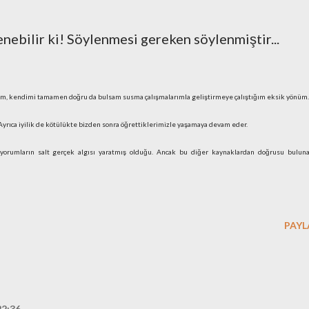
nebilir ki! Söylenmesi gereken söylenmiştir...
am, kendimi tamamen doğru da bulsam susma çalışmalarımla geliştirmeye çalıştığım eksik yönüm.
. Ayrıca iyilik de kötülükte bizden sonra öğrettiklerimizle yaşamaya devam eder.
 yorumların salt gerçek algısı yaratmış olduğu. Ancak bu diğer kaynaklardan doğrusu bulun
PAYL
22:36