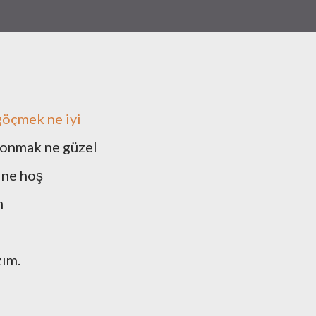
göçmek ne iyi
konmak ne güzel
ne hoş
m
zım.