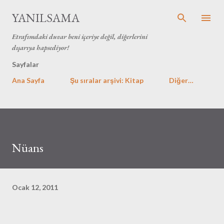
Ana içeriğe atla
YANILSAMA
Etrafımdaki duvar beni içeriye değil, diğerlerini
dışarıya hapsediyor!
Sayfalar
Ana Sayfa
Şu sıralar arşivi: Kitap
Diğer…
Nüans
Ocak 12, 2011