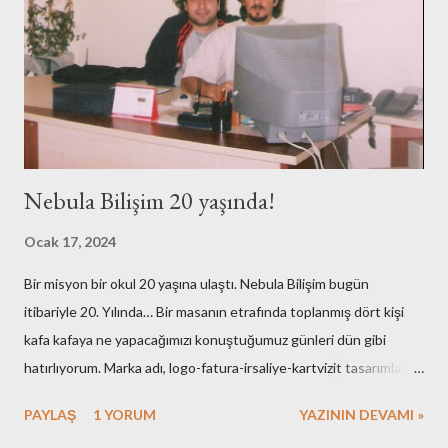
Nebula Bilişim 20 yaşında!
Ocak 17, 2024
Bir misyon bir okul 20 yaşına ulaştı. Nebula Bilişim bugün
itibariyle 20. Yılında… Bir masanın etrafında toplanmış dört kişi
kafa kafaya ne yapacağımızı konuştuğumuz günleri dün gibi
hatırlıyorum. Marka adı, logo-fatura-irsaliye-kartvizit tasarımları,
muhasebe işlemleri, ofisin bulunması-dekorasyonu, kuruluş için
PAYLAŞ
1 YORUM
YAZININ DEVAMI »
gerekli resmi hazırlıklar. Neredeyse tüm işlemleri kendimiz yaptık.