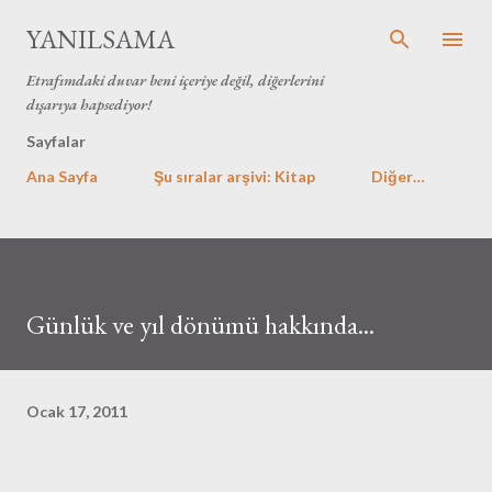
Ana içeriğe atla
YANILSAMA
Etrafımdaki duvar beni içeriye değil, diğerlerini
dışarıya hapsediyor!
Sayfalar
Ana Sayfa
Şu sıralar arşivi: Kitap
Diğer…
Günlük ve yıl dönümü hakkında...
Ocak 17, 2011