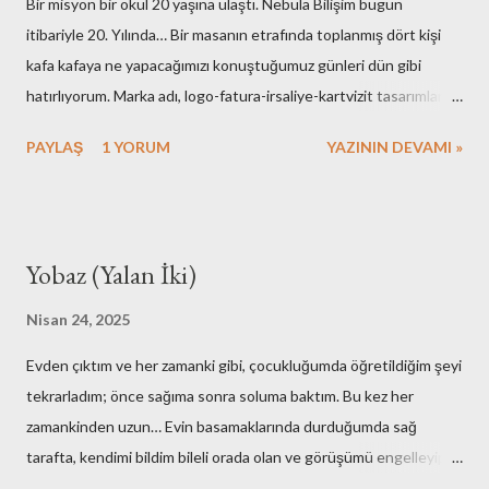
Bir misyon bir okul 20 yaşına ulaştı. Nebula Bilişim bugün
itibariyle 20. Yılında… Bir masanın etrafında toplanmış dört kişi
kafa kafaya ne yapacağımızı konuştuğumuz günleri dün gibi
hatırlıyorum. Marka adı, logo-fatura-irsaliye-kartvizit tasarımları,
muhasebe işlemleri, ofisin bulunması-dekorasyonu, kuruluş için
PAYLAŞ
1 YORUM
YAZININ DEVAMI »
gerekli resmi hazırlıklar. Neredeyse tüm işlemleri kendimiz yaptık.
Elbette bazı arkadaşlarımızın desteklerini de hiç bir zaman
unutmayacağız. Nebula’nın ilk kurulduğu günlerde maliyetlerimiz
artmasın diye evimdeki masa üstü bilgisayar ve ekranlarımı ofise
Yobaz (Yalan İki)
taşıyışım ve aylarca onları kullandığımız hala hatırımda. Mesela
faks cihazına bütçe ayırmamak için yaptıklarımız bugünkü nesle
Nisan 24, 2025
çok komik gelirdi. Muhasebe yazılımı olarak kullandığımız çözümü
Evden çıktım ve her zamanki gibi, çocukluğumda öğretildiğim şeyi
adam etmek için az çaba sarf etmedik. Mutfak gereçlerimizi temiz
tekrarladım; önce sağıma sonra soluma baktım. Bu kez her
tutmak için yaptıklarımızı kime anlatsam inanmaz! Aşağıdaki
zamankinden uzun… Evin basamaklarında durduğumda sağ
fotoğraflar çalışma ortamımızın ilk fotoğrafları olabilir. Yok merak
tarafta, kendimi bildim bileli orada olan ve görüşümü engelleyip,
etmeyin, bunları o eski günler ede...
her daim beni rahatsız eden duvarın yerinde olmadığını fark