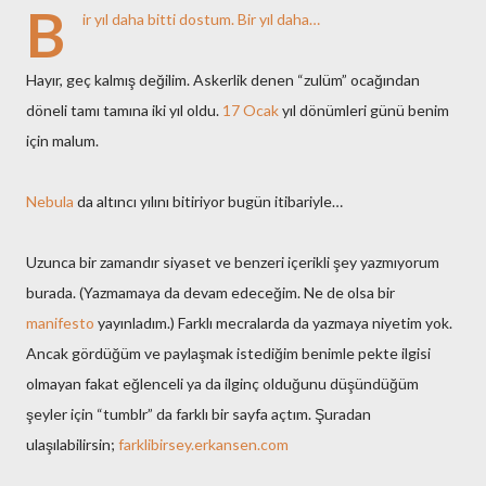
B
ir yıl daha bitti dostum. Bir yıl daha…
Hayır, geç kalmış değilim. Askerlik denen “zulüm” ocağından
döneli tamı tamına iki yıl oldu.
17 Ocak
yıl dönümleri günü benim
için malum.
Nebula
da altıncı yılını bitiriyor bugün itibariyle…
Uzunca bir zamandır siyaset ve benzeri içerikli şey yazmıyorum
burada. (Yazmamaya da devam edeceğim. Ne de olsa bir
manifesto
yayınladım.) Farklı mecralarda da yazmaya niyetim yok.
Ancak gördüğüm ve paylaşmak istediğim benimle pekte ilgisi
olmayan fakat eğlenceli ya da ilginç olduğunu düşündüğüm
şeyler için “tumblr” da farklı bir sayfa açtım. Şuradan
ulaşılabilirsin;
farklibirsey.erkansen.com