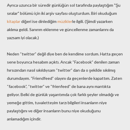
Ayrıca uzunca bir süredir günlüğün sol tarafında paylaştığım "Şu
sıralar" bölümü için iki arşiv sayfası oluşturdum. Biri okuduğum
kitaplar
diğeri ise dinlediğim
müzikler
le ilgili. (Şimdi yazarken
aklıma geldi. Sanırım eklenme ve güncellenme zamanlarını da
yazsam iyi olacak.)
Neden “twitter” değil diye ben de kendime sordum. Hatta geçen
sene boyunca hesabım açıktı. Ancak “Facebook” denilen zaman
hırsızından nasıl sıkıldıysam “twitter” dan da o şekilde sıkılmış
durumdayım. “Friendfeed” olayını da geçenlerde kapattım. Zaten
“facebook”, “twitter” ve “frienfeed” de bana aynı mantıkta
geliyor. Belki de günlük yaşantımda çok farklı şeyler olmadığı ve
yemeğe gittim, tuvaletteyim tarzı bilgileri insanların niye
paylaştığını ve diğer insanların bunu niye okuduğunu
anlamadığım içindir.