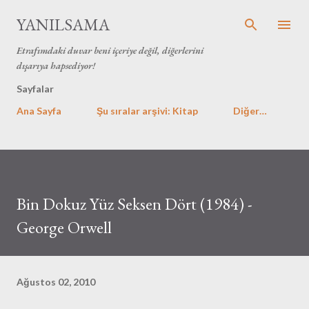
Ana içeriğe atla
YANILSAMA
Etrafımdaki duvar beni içeriye değil, diğerlerini
dışarıya hapsediyor!
Sayfalar
Ana Sayfa
Şu sıralar arşivi: Kitap
Diğer…
Bin Dokuz Yüz Seksen Dört (1984) -
George Orwell
Ağustos 02, 2010