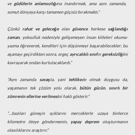
ve
güdülerin
anlamsızlığı
na inandırmak, ama aynı zamanda,
somut dünyaya karşı tamamen güçsüz bırakmaktı.”
Çünkü
rahat ve geleceğe
olan
güvence
herkese
sağlandığı
zaman
, yoksulluk nedeniyle gelişemeyen insan kitleleri okuma-
yazma öğrenerek, kendileri için düşünmeyi başarabilecekler; bu
aşamayı geçirdikten sonra, ergeç
ayrıcalıklı sınıf
ın
gereksizliği
ni
kavrayarak ondan kurtulacaklardı.”
“Aynı zamanda
savaş
ta, yani
tehlike
de olmak duygusu da,
yaşamanın tek çözüm yolu olarak,
bütün gücün
,
sınırlı bir
zümrenin ellerine verilmesi
ni haklı gösterir.”
“…bazıları güneşin ışıklarını merceklerle uzaya binlerce
kilometre öteye göndermenin,
yapay deprem
oluşturmanın
olasılıklarını araştırır.”