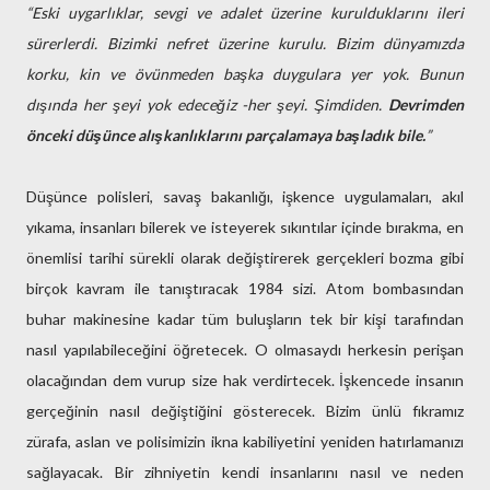
“Eski uygarlıklar, sevgi ve adalet üzerine kurulduklarını ileri
sürerlerdi. Bizimki nefret üzerine kurulu. Bizim dünyamızda
korku, kin ve övünmeden başka duygulara yer yok. Bunun
dışında her şeyi yok edeceğiz -her şeyi. Şimdiden.
Devrimden
önceki düşünce alışkanlıklarını parçalamaya başladık bile.
”
Düşünce polisleri, savaş bakanlığı, işkence uygulamaları, akıl
yıkama, insanları bilerek ve isteyerek sıkıntılar içinde bırakma, en
önemlisi tarihi sürekli olarak değiştirerek gerçekleri bozma gibi
birçok kavram ile tanıştıracak 1984 sizi. Atom bombasından
buhar makinesine kadar tüm buluşların tek bir kişi tarafından
nasıl yapılabileceğini öğretecek. O olmasaydı herkesin perişan
olacağından dem vurup size hak verdirtecek. İşkencede insanın
gerçeğinin nasıl değiştiğini gösterecek. Bizim ünlü fıkramız
zürafa, aslan ve polisimizin ikna kabiliyetini yeniden hatırlamanızı
sağlayacak. Bir zihniyetin kendi insanlarını nasıl ve neden