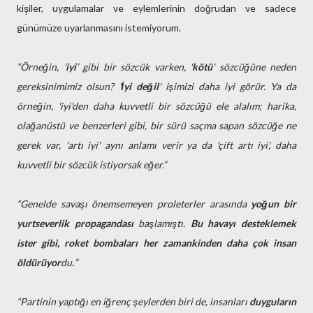
kişiler, uygulamalar ve eylemlerinin doğrudan ve sadece
günümüze uyarlanmasını istemiyorum.
“Örneğin, '
iyi
’ gibi bir sözcük varken, '
kötü
' sözcüğüne neden
gereksinimimiz olsun? '
İyi değil
' işimizi daha iyi görür. Ya da
örneğin, 'iyi'den daha kuvvetli bir sözcüğü ele alalım; harika,
olağanüstü ve benzerleri gibi, bir sürü saçma sapan sözcüğe ne
gerek var, 'artı iyi' aynı anlamı verir ya da 'çift artı iyi', daha
kuvvetli bir sözcük istiyorsak eğer.”
“Genelde savaşı önemsemeyen proleterler arasında
yoğun bir
yurtseverlik propagandası
başlamıştı.
Bu havayı desteklemek
ister gibi, roket bombaları her zamankinden daha çok insan
öldürüyor
du
.
”
“Partinin yaptığı en iğrenç şeylerden biri de, insanları
duyguların