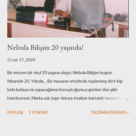
Nebula Bilişim 20 yaşında!
Ocak 17, 2024
Bir misyon bir okul 20 yaşına ulaştı. Nebula Bilişim bugün
itibariyle 20. Yılında… Bir masanın etrafında toplanmış dört kişi
kafa kafaya ne yapacağımızı konuştuğumuz günleri dün gibi
hatırlıyorum. Marka adı, logo-fatura-irsaliye-kartvizit tasarımları,
muhasebe işlemleri, ofisin bulunması-dekorasyonu, kuruluş için
PAYLAŞ
1 YORUM
YAZININ DEVAMI »
gerekli resmi hazırlıklar. Neredeyse tüm işlemleri kendimiz yaptık.
Elbette bazı arkadaşlarımızın desteklerini de hiç bir zaman
unutmayacağız. Nebula’nın ilk kurulduğu günlerde maliyetlerimiz