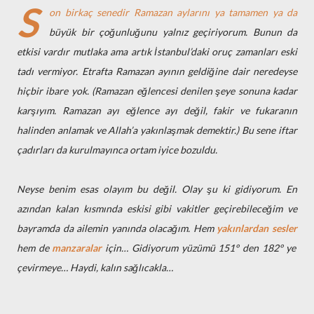
S
on birkaç senedir Ramazan aylarını ya tamamen ya da
büyük bir çoğunluğunu yalnız geçiriyorum. Bunun da
etkisi vardır mutlaka ama artık İstanbul’daki oruç zamanları eski
tadı vermiyor. Etrafta Ramazan ayının geldiğine dair neredeyse
hiçbir ibare yok. (Ramazan eğlencesi denilen şeye sonuna kadar
karşıyım. Ramazan ayı eğlence ayı değil, fakir ve fukaranın
halinden anlamak ve Allah’a yakınlaşmak demektir.) Bu sene iftar
çadırları da kurulmayınca ortam iyice bozuldu.
Neyse benim esas olayım bu değil. Olay şu ki gidiyorum. En
azından kalan kısmında eskisi gibi vakitler geçirebileceğim ve
bayramda da ailemin yanında olacağım. Hem
yakınlardan sesler
hem de
manzaralar
için… Gidiyorum yüzümü 151° den 182° ye
çevirmeye… Haydi, kalın sağlıcakla…