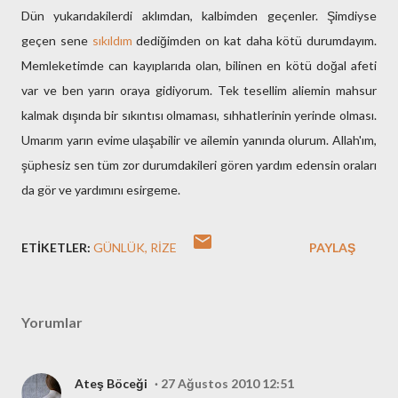
Dün yukarıdakilerdi aklımdan, kalbimden geçenler. Şimdiyse
geçen sene
sıkıldım
dediğimden on kat daha kötü durumdayım.
Memleketimde can kayıplarıda olan, bilinen en kötü doğal afeti
var ve ben yarın oraya gidiyorum. Tek tesellim aliemin mahsur
kalmak dışında bir sıkıntısı olmaması, sıhhatlerinin yerinde olması.
Umarım yarın evime ulaşabilir ve ailemin yanında olurum. Allah'ım,
şüphesiz sen tüm zor durumdakileri gören yardım edensin oraları
da gör ve yardımını esirgeme.
ETIKETLER:
GÜNLÜK
RIZE
PAYLAŞ
Yorumlar
Ateş Böceği
27 Ağustos 2010 12:51