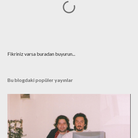
Y
Fikriniz varsa buradan buyurun...
o
r
u
Bu blogdaki popüler yayınlar
m
G
ö
n
d
e
r