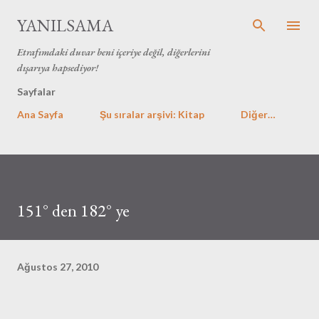
Ana içeriğe atla
YANILSAMA
Etrafımdaki duvar beni içeriye değil, diğerlerini
dışarıya hapsediyor!
Sayfalar
Ana Sayfa
Şu sıralar arşivi: Kitap
Diğer…
151° den 182° ye
Ağustos 27, 2010