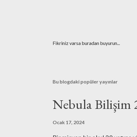
Y
Fikriniz varsa buradan buyurun...
o
r
u
m
G
Bu blogdaki popüler yayınlar
ö
n
d
Nebula Bilişim 
e
r
Ocak 17, 2024