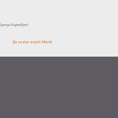
Ana içeriğe atla
dışarıya hapsediyor!
Şu sıralar arşivi: Müzik