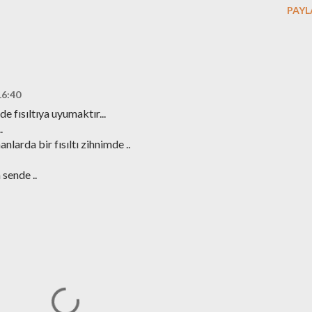
PAYL
16:40
de fısıltıya uyumaktır...
.
larda bir fısıltı zihnimde ..
 sende ..