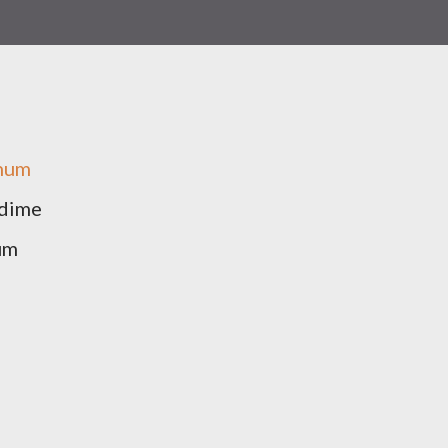
unum
ndime
um