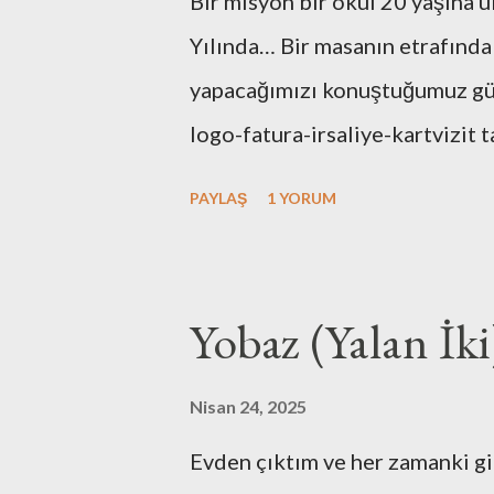
Bir misyon bir okul 20 yaşına u
Yılında… Bir masanın etrafında
yapacağımızı konuştuğumuz günl
logo-fatura-irsaliye-kartvizit t
bulunması-dekorasyonu, kuruluş
PAYLAŞ
1 YORUM
tüm işlemleri kendimiz yaptık.
de hiç bir zaman unutmayacağız
maliyetlerimiz artmasın diye e
Yobaz (Yalan İki
ofise taşıyışım ve aylarca onla
cihazına bütçe ayırmamak için
Nisan 24, 2025
gelirdi. Muhasebe yazılımı ol
Evden çıktım ve her zamanki g
az çaba sarf etmedik. Mutfak g