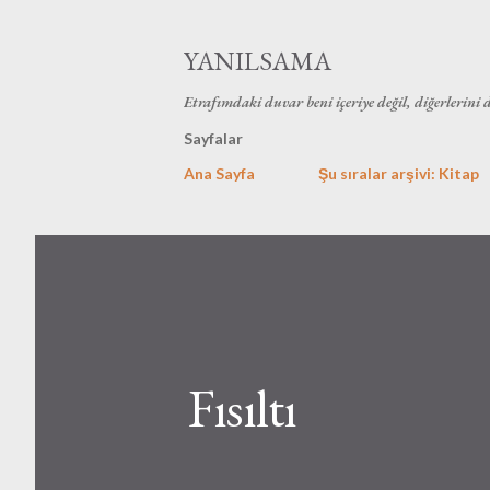
YANILSAMA
Etrafımdaki duvar beni içeriye değil, diğerlerini 
Sayfalar
Ana Sayfa
Şu sıralar arşivi: Kitap
Fısıltı