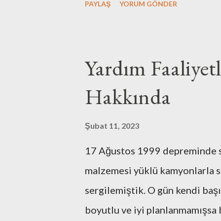
PAYLAŞ
YORUM GÖNDER
ama keşke onlar geri gelse de 
sol yanımızdaki çökmek üzere o
bariyerleri de kaldırmışlardı. 
Yardım Faaliyet
semti çevreliyorlardı. Sokak k
Hakkında
çıkarken, başıma geçirilmiş ve 
görürdüm o engelleri. Sanki ön
Şubat 11, 2023
sokağımı göremediğimde kendi
17 Ağustos 1999 depreminde s
Bugün bu nedenle biraz daha u
malzemesi yüklü kamyonlarla s
şükrettiğim duvarı aşarak bakt
sergilemiştik. O gün kendi baş
uzunca bir zamandır old...
boyutlu ve iyi planlanmamışsa