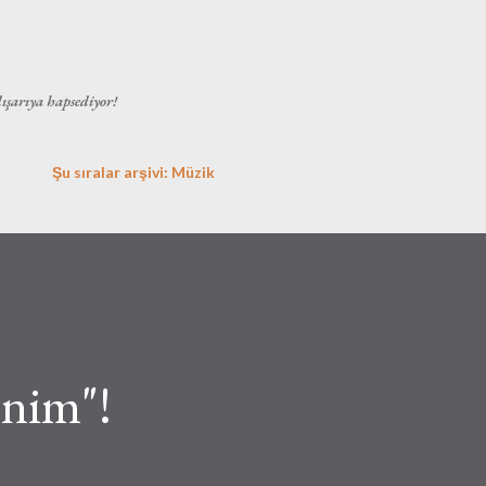
Ana içeriğe atla
dışarıya hapsediyor!
Şu sıralar arşivi: Müzik
enim"!