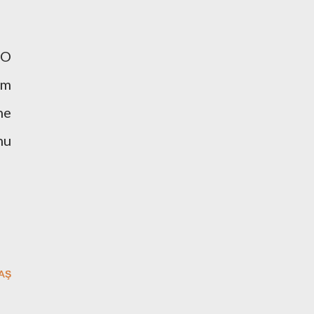
 O
am
ne
nu
AŞ