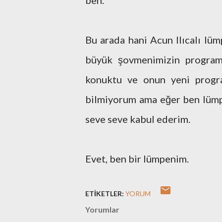
ben.
Bu arada hani Acun Ilıcalı lü
büyük şovmenimizin programı
konuktu ve onun yeni progra
bilmiyorum ama eğer ben lümpe
seve seve kabul ederim.
Evet, ben bir lümpenim.
ETIKETLER:
YORUM
Yorumlar