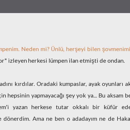
ümpenim. Neden mi? Ünlü, herşeyi bilen şovmenimi
vor" izleyen herkesi lümpen ilan etmişti de ondan.
ını kırdılar. Oradaki kumpaslar, ayak oyunları ak
için hepsinin yapmayacağı şey yok ya... Bu aksam b
m'i yazan herkese tutar okkalı bir küfür ede
ime dönerdim. Ama ne ben o adadayım ne de Haka