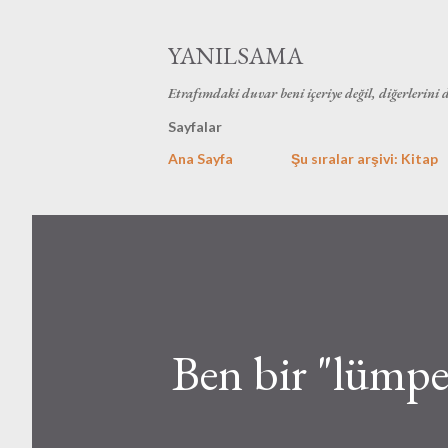
YANILSAMA
Etrafımdaki duvar beni içeriye değil, diğerlerini 
Sayfalar
Ana Sayfa
Şu sıralar arşivi: Kitap
Ben bir "lümp