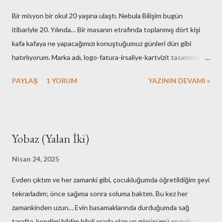
Bir misyon bir okul 20 yaşına ulaştı. Nebula Bilişim bugün
itibariyle 20. Yılında… Bir masanın etrafında toplanmış dört kişi
kafa kafaya ne yapacağımızı konuştuğumuz günleri dün gibi
hatırlıyorum. Marka adı, logo-fatura-irsaliye-kartvizit tasarımları,
muhasebe işlemleri, ofisin bulunması-dekorasyonu, kuruluş için
PAYLAŞ
1 YORUM
YAZININ DEVAMI »
gerekli resmi hazırlıklar. Neredeyse tüm işlemleri kendimiz yaptık.
Elbette bazı arkadaşlarımızın desteklerini de hiç bir zaman
unutmayacağız. Nebula’nın ilk kurulduğu günlerde maliyetlerimiz
artmasın diye evimdeki masa üstü bilgisayar ve ekranlarımı ofise
Yobaz (Yalan İki)
taşıyışım ve aylarca onları kullandığımız hala hatırımda. Mesela
faks cihazına bütçe ayırmamak için yaptıklarımız bugünkü nesle
Nisan 24, 2025
çok komik gelirdi. Muhasebe yazılımı olarak kullandığımız çözümü
Evden çıktım ve her zamanki gibi, çocukluğumda öğretildiğim şeyi
adam etmek için az çaba sarf etmedik. Mutfak gereçlerimizi temiz
tekrarladım; önce sağıma sonra soluma baktım. Bu kez her
tutmak için yaptıklarımızı kime anlatsam inanmaz! Aşağıdaki
zamankinden uzun… Evin basamaklarında durduğumda sağ
fotoğraflar çalışma ortamımızın ilk fotoğrafları olabilir. Yok merak
tarafta, kendimi bildim bileli orada olan ve görüşümü engelleyip,