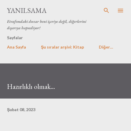
Ana içeriğe atla
YANILSAMA
Etrafımdaki duvar beni içeriye değil, diğerlerini
dışarıya hapsediyor!
Sayfalar
Ana Sayfa
Şu sıralar arşivi: Kitap
Diğer…
Hazırlıklı olmak...
Şubat 08, 2023