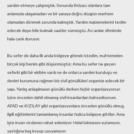
yardım etmeye çalışmıştık. Sonunda ihtiyacı olanlara tam
anlamıyla ulaşamadan ve bir yaraya doğru düzgün merhem
olamadan dönmek zorunda kalmıştık. Yardım malzemelerini teslim
edecek depo bile bulmak saatler sürmüştü. Acı anılar zihnimde
hala canlı duruyor.
Bu sefer de daha ilk anda bölgeye gitmek istedim, muhtemelen
birçok kişi benim gibi düşünmüştür. Ama bu sefer ne geçen
seferki gibi bir ekibim vardı ne de onlarca yardım kuruluşu ve
devlet kurumuna rağmen biz sivil gönüllüleri organize edecek bir
yapı. Yanlış anlaşılmasın gönüllü derken hiçbir organizasyonun
içine önceden dahil olmamış sivil insanlardan bahsediyorum.
AFAD ve KIZILAY gibi organizasyonlara önceden gönüllü olmuş,
ilgili eğitimlerini tamamlamış insanlar hızlıca bölgeye gittiler. Ama
işte insan vicdanen rahat edemiyor. Helal lokmasını yutamıyor,
yastığına baş koyup uyuyamıyor.