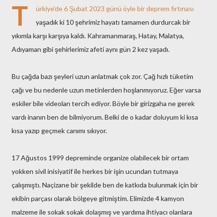
T
ürkiye'de 6 Şubat 2023 günü öyle bir deprem fırtınası
yaşadık ki 10 şehrimiz hayatı tamamen durdurcak bir
yıkımla karşı karşıya kaldı. Kahramanmaraş, Hatay, Malatya,
Adıyaman gibi şehirlerimiz afeti aynı gün 2 kez yaşadı.
Bu çağda bazı şeyleri uzun anlatmak çok zor. Çağ hızlı tüketim
çağı ve bu nedenle uzun metinlerden hoşlanmıyoruz. Eğer varsa
eskiler bile videoları tercih ediyor. Böyle bir girizgaha ne gerek
vardı inanın ben de bilmiyorum. Belki de o kadar doluyum ki kısa
kısa yazıp geçmek canımı sıkıyor.
17 Ağustos 1999 depreminde organize olabilecek bir ortam
yokken sivil inisiyatif ile herkes bir işin ucundan tutmaya
çalışmıştı. Naçizane bir şekilde ben de katkıda bulunmak için bir
ekibin parçası olarak bölgeye gitmiştim. Elimizde 4 kamyon
malzeme ile sokak sokak dolaşmış ve yardıma ihtiyacı olanlara