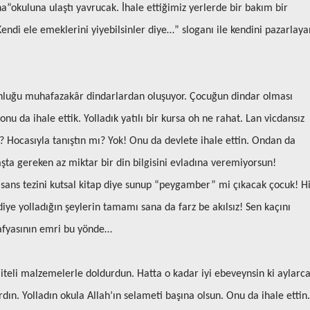
a”okuluna ulaştı yavrucak. İhale ettiğimiz yerlerde bir bakım bir
endi ele emeklerini yiyebilsinler diye…” sloganı ile kendini pazarlaya
unluğu muhafazakâr dindarlardan oluşuyor. Çocuğun dindar olması
u da ihale ettik. Yolladık yatılı bir kursa oh ne rahat. Lan vicdansız
mi? Hocasıyla tanıştın mı? Yok! Onu da devlete ihale ettin. Ondan da
aşta gereken az miktar bir din bilgisini evladına veremiyorsun!
isans tezini kutsal kitap diye sunup “peygamber” mi çıkacak çocuk! H
e yolladığın şeylerin tamamı sana da farz be akılsız! Sen kaçını
mafyasının emri bu yönde…
liteli malzemelerle doldurdun. Hatta o kadar iyi ebeveynsin ki aylarc
ın. Yolladın okula Allah’ın selameti başına olsun. Onu da ihale ettin.