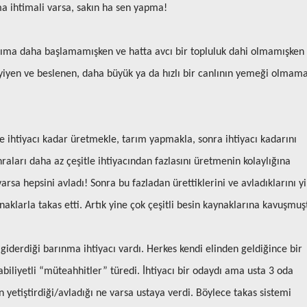
pma ihtimali varsa, sakın ha sen yapma!
rıma daha başlamamışken ve hatta avcı bir topluluk dahi olmamışken
 yiyen ve beslenen, daha büyük ya da hızlı bir canlının yemeği olmam
e ihtiyacı kadar üretmekle, tarım yapmakla, sonra ihtiyacı kadarını
raları daha az çeşitle ihtiyacından fazlasını üretmenin kolaylığına
rsa hepsini avladı! Sonra bu fazladan ürettiklerini ve avladıklarını y
aklarla takas etti. Artık yine çok çeşitli besin kaynaklarına kavuşmuş
iderdiği barınma ihtiyacı vardı. Herkes kendi elinden geldiğince bir
iliyetli “müteahhitler” türedi. İhtiyacı bir odaydı ama usta 3 oda
 yetiştirdiği/avladığı ne varsa ustaya verdi. Böylece takas sistemi