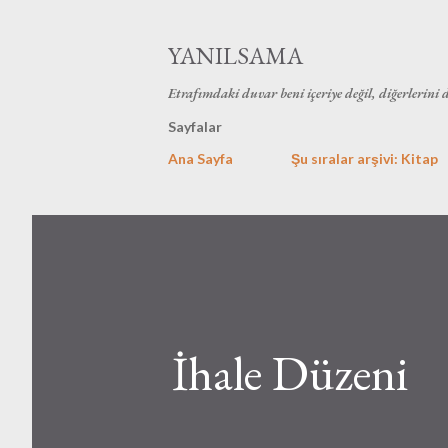
YANILSAMA
Etrafımdaki duvar beni içeriye değil, diğerlerini 
Sayfalar
Ana Sayfa
Şu sıralar arşivi: Kitap
İhale Düzeni