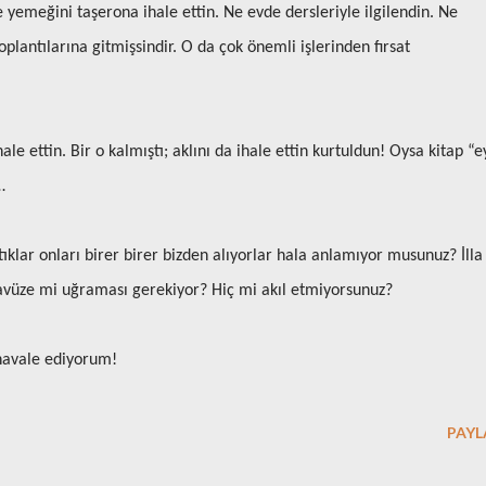
le yemeğini taşerona ihale ettin. Ne evde dersleriyle ilgilendin. Ne
oplantılarına gitmişsindir. O da çok önemli işlerinden fırsat
le ettin. Bir o kalmıştı; aklını da ihale ettin kurtuldun! Oysa kitap “e
…
tıklar onları birer birer bizden alıyorlar hala anlamıyor musunuz? İlla
ecavüze mi uğraması gerekiyor? Hiç mi akıl etmiyorsunuz?
 havale ediyorum!
PAYL