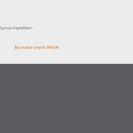
Ana içeriğe atla
dışarıya hapsediyor!
Şu sıralar arşivi: Müzik