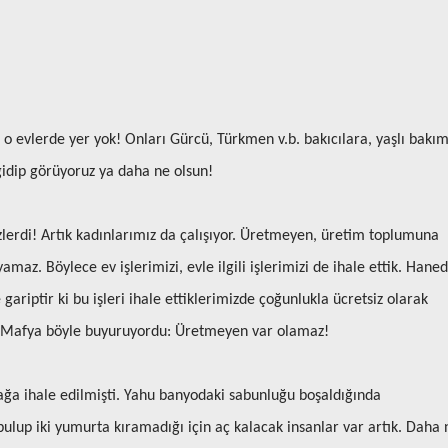
 o evlerde yer yok! Onları Gürcü, Türkmen v.b. bakıcılara, yaşlı bakı
 gidip görüyoruz ya daha ne olsun!
zlerdi! Artık kadınlarımız da çalışıyor. Üretmeyen, üretim toplumuna
az. Böylece ev işlerimizi, evle ilgili işlerimizi de ihale ettik. Hane
gariptir ki bu işleri ihale ettiklerimizde çoğunlukla ücretsiz olarak
ler. Mafya böyle buyuruyordu: Üretmeyen var olamaz!
ağa ihale edilmişti. Yahu banyodaki sabunluğu boşaldığında
lup iki yumurta kıramadığı için aç kalacak insanlar var artık. Daha 