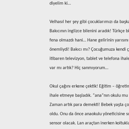
diyelim ki…
Velhasıl her şey gibi çocuklarımızı da başka
Bakıcının inglizce bilenini aradık! Türkçe 
fena olmazdı hani… Hane gelirinin yarısı
önemliydi! Bakıcı mı? Çocuğumuza kendi ço
itibaren televizyon, tablet ve telefona ihal
var mı artık? Hiç sanmıyorum…
Okul çağını erkene çektik! Eğitim – öğreti
ihale etmeye başladık. “ana”nın okulu mu 
Zaman artık para demekti! Bebek yaşta çoc
oldu. Onu da önce anaokulu yöneticisine so
sensor olacak. Lan araçtan inerken koltukla