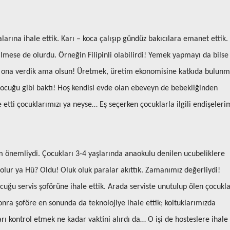
larına ihale ettik. Karı – koca çalışıp gündüz bakıcılara emanet ettik.
bilmese de olurdu. Örneğin Filipinli olabilirdi! Yemek yapmayı da bilse
nı ona verdik ama olsun! Üretmek, üretim ekonomisine katkıda bulun
cuğu gibi baktı! Hoş kendisi evde olan ebeveyn de bebekliğinden
e etti çocuklarımızı ya neyse… Eş seçerken çocuklarla ilgili endişeleri
m önemliydi. Çocukları 3-4 yaşlarında anaokulu denilen ucubeliklere
olur ya Hû? Oldu! Oluk oluk paralar akıttık. Zamanımız değerliydi!
uğu servis şoförüne ihale ettik. Arada serviste unutulup ölen çocukl
nra şoföre en sonunda da teknolojiye ihale ettik; koltuklarımızda
rı kontrol etmek ne kadar vaktini alırdı da… O işi de hosteslere ihale