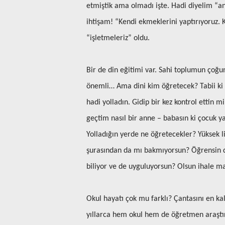
etmiştik ama olmadı işte. Hadi diyelim “an
ihtişam! “Kendi ekmeklerini yaptırıyoruz. K
“işletmeleriz” oldu.
Bir de din eğitimi var. Sahi toplumun çoğ
önemli… Ama dini kim öğretecek? Tabii ki on
hadi yolladın. Gidip bir kez kontrol ettin 
geçtim nasıl bir anne – babasın ki çocuk y
Yolladığın yerde ne öğretecekler? Yüksek l
şurasından da mı bakmıyorsun? Öğrensin diy
biliyor ve de uyguluyorsun? Olsun ihale 
Okul hayatı çok mu farklı? Çantasını en ka
yıllarca hem okul hem de öğretmen araştırd