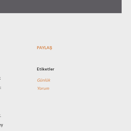
PAYLAŞ
Etiketler
k
Günlük
:
Yorum
.
ey