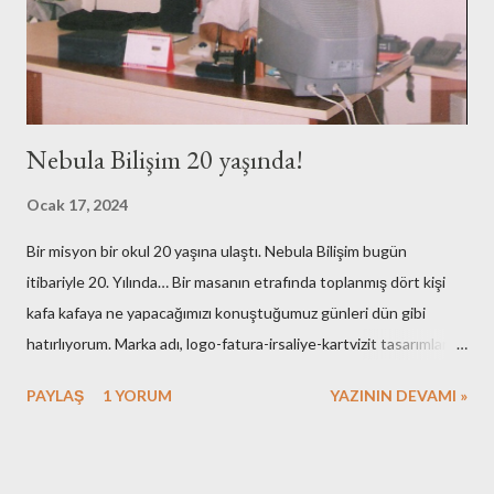
Nebula Bilişim 20 yaşında!
Ocak 17, 2024
Bir misyon bir okul 20 yaşına ulaştı. Nebula Bilişim bugün
itibariyle 20. Yılında… Bir masanın etrafında toplanmış dört kişi
kafa kafaya ne yapacağımızı konuştuğumuz günleri dün gibi
hatırlıyorum. Marka adı, logo-fatura-irsaliye-kartvizit tasarımları,
muhasebe işlemleri, ofisin bulunması-dekorasyonu, kuruluş için
PAYLAŞ
1 YORUM
YAZININ DEVAMI »
gerekli resmi hazırlıklar. Neredeyse tüm işlemleri kendimiz yaptık.
Elbette bazı arkadaşlarımızın desteklerini de hiç bir zaman
unutmayacağız. Nebula’nın ilk kurulduğu günlerde maliyetlerimiz