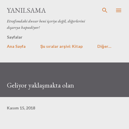
Ana içeriğe atla
YANILSAMA
Etrafımdaki duvar beni içeriye değil, diğerlerini
dışarıya hapsediyor!
Sayfalar
Ana Sayfa
Şu sıralar arşivi: Kitap
Diğer…
Geliyor yaklaşmakta olan
Kasım 15, 2018