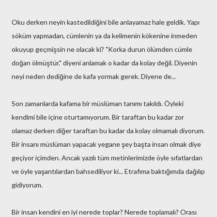
Oku derken neyin kastedildiğini bile anlayamaz hale geldik. Yapı
söküm yapmadan, cümlenin ya da kelimenin kökenine inmeden
okuyup geçmişsin ne olacak ki? "Korka durun ölümden cümle
doğan ölmüştür." diyeni anlamak o kadar da kolay değil. Diyenin
neyi neden dediğine de kafa yormak gerek. Diyene de...
Son zamanlarda kafama bir müslüman tanımı takıldı. Öyleki
kendimi bile içine oturtamıyorum. Bir taraftan bu kadar zor
olamaz derken diğer taraftan bu kadar da kolay olmamalı diyorum.
Bir insanı müslüman yapacak yegane şey başta insan olmak diye
geçiyor içimden. Ancak yazılı tüm metinlerimizde öyle sıfatlardan
ve öyle yaşantılardan bahsediliyor ki... Etrafıma baktığımda dağılıp
gidiyorum.
Bir insan kendini en iyi nerede toplar? Nerede toplamalı? Orası