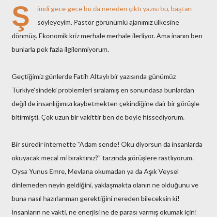
Ş
imdi gece gece bu da nereden çıktı yazısı bu, baştan
söyleyeyim. Pastör görünümlü ajanımız ülkesine
dönmüş. Ekonomik kriz merhale merhale ilerliyor. Ama inanın ben
bunlarla pek fazla ilgilenmiyorum.
Geçtiğimiz günlerde Fatih Altaylı bir yazısında günümüz
Türkiye'sindeki problemleri sıralamış en sonundasa bunlardan
değil de insanlığımızı kaybetmekten çekindiğine dair bir görüşle
bitirmişti. Çok uzun bir vakittir ben de böyle hissediyorum.
Bir süredir internette "Adam sende! Oku diyorsun da insanlarda
okuyacak mecal mi bıraktınız?" tarzında görüşlere rastlıyorum.
Oysa Yunus Emre, Mevlana okumadan ya da Aşık Veysel
dinlemeden neyin geldiğini, yaklaşmakta olanın ne olduğunu ve
buna nasıl hazırlanman gerektiğini nereden bileceksin ki!
İnsanların ne vakti, ne enerjisi ne de parası varmış okumak için!