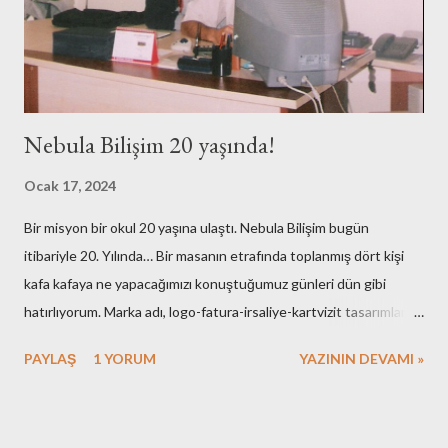
Nebula Bilişim 20 yaşında!
Ocak 17, 2024
Bir misyon bir okul 20 yaşına ulaştı. Nebula Bilişim bugün
itibariyle 20. Yılında… Bir masanın etrafında toplanmış dört kişi
kafa kafaya ne yapacağımızı konuştuğumuz günleri dün gibi
hatırlıyorum. Marka adı, logo-fatura-irsaliye-kartvizit tasarımları,
muhasebe işlemleri, ofisin bulunması-dekorasyonu, kuruluş için
PAYLAŞ
1 YORUM
YAZININ DEVAMI »
gerekli resmi hazırlıklar. Neredeyse tüm işlemleri kendimiz yaptık.
Elbette bazı arkadaşlarımızın desteklerini de hiç bir zaman
unutmayacağız. Nebula’nın ilk kurulduğu günlerde maliyetlerimiz