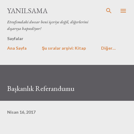
Ana içeriğe atla
YANILSAMA
Etrafımdaki duvar beni içeriye değil, diğerlerini
dışarıya hapsediyor!
Sayfalar
Ana Sayfa
Şu sıralar arşivi: Kitap
Diğer…
Başkanlık Referandumu
Nisan 16, 2017