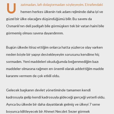
U
zatmadan, lafı dolaştırmadan söyleyeyim. Etrafımdaki
hemen herkes ülkenin tek adam rejiminde daha iyi ve
güzel bir ülke olacağını düşündüğümü bilir. Bu savımı da
Osmanlı'nın deli padişah bile görmüşken tek bir vatan haini bile
görmemiş olması savına dayandırırım.
Bugün ülkede itiraz ettiğim onlarca hatta yüzlerce olay varken
neden böyle bir yapıyı destekleyeyim sorusunu kendime hiç
sormadım. Yeni maddeleri okuduğumda beğenmediğim bazı
maddeler olmasına rağmen en önemli olarak addettiğim madde
kararımı vermem de çok etkili oldu.
Gelecek başkanın devlet yönetiminde tamamen kendi
kadrosuyla gelip kendi kadrosuyla gideceği gerçeği yeterli oldu.
Ayrıca bu ülkede bir daha dayatılarak gelmiş ve ülkeyi 7 sene
boyunca kilitleyecek bir Ahmet Necdet Sezer görmek