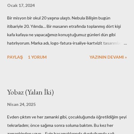
Ocak 17, 2024
Bir misyon bir okul 20 yaşına ulaştı. Nebula Bilişim bugün
itibariyle 20. Yılında… Bir masanın etrafında toplanmış dört kişi
kafa kafaya ne yapacağımızı konuştuğumuz günleri dün gibi
hatırlıyorum. Marka adı, logo-fatura-irsaliye-kartvizit tasarımları,
muhasebe işlemleri, ofisin bulunması-dekorasyonu, kuruluş için
PAYLAŞ
1 YORUM
YAZININ DEVAMI »
gerekli resmi hazırlıklar. Neredeyse tüm işlemleri kendimiz yaptık.
Elbette bazı arkadaşlarımızın desteklerini de hiç bir zaman
unutmayacağız. Nebula’nın ilk kurulduğu günlerde maliyetlerimiz
artmasın diye evimdeki masa üstü bilgisayar ve ekranlarımı ofise
Yobaz (Yalan İki)
taşıyışım ve aylarca onları kullandığımız hala hatırımda. Mesela
faks cihazına bütçe ayırmamak için yaptıklarımız bugünkü nesle
Nisan 24, 2025
çok komik gelirdi. Muhasebe yazılımı olarak kullandığımız çözümü
Evden çıktım ve her zamanki gibi, çocukluğumda öğretildiğim şeyi
adam etmek için az çaba sarf etmedik. Mutfak gereçlerimizi temiz
tekrarladım; önce sağıma sonra soluma baktım. Bu kez her
tutmak için yaptıklarımızı kime anlatsam inanmaz! Aşağıdaki
zamankinden uzun… Evin basamaklarında durduğumda sağ