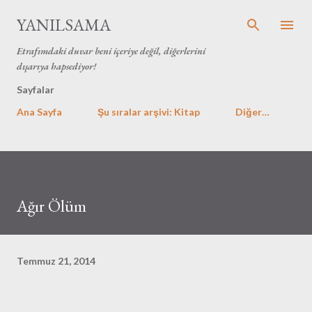
Ana içeriğe atla
YANILSAMA
Etrafımdaki duvar beni içeriye değil, diğerlerini
dışarıya hapsediyor!
Sayfalar
Ana Sayfa
Şu sıralar arşivi: Kitap
Diğer…
Ağır Ölüm
Temmuz 21, 2014