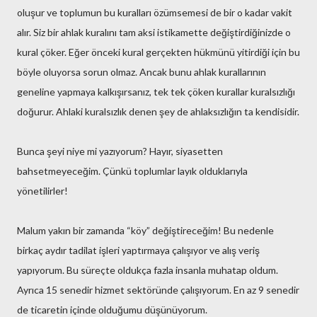
oluşur ve toplumun bu kuralları özümsemesi de bir o kadar vakit
alır. Siz bir ahlak kuralını tam aksi istikamette değiştirdiğinizde o
kural çöker. Eğer önceki kural gerçekten hükmünü yitirdiği için bu
böyle oluyorsa sorun olmaz. Ancak bunu ahlak kurallarının
geneline yapmaya kalkışırsanız, tek tek çöken kurallar kuralsızlığı
doğurur. Ahlaki kuralsızlık denen şey de ahlaksızlığın ta kendisidir.
Bunca şeyi niye mi yazıyorum? Hayır, siyasetten
bahsetmeyeceğim. Çünkü toplumlar layık olduklarıyla
yönetilirler!
Malum yakın bir zamanda “köy” değiştireceğim! Bu nedenle
birkaç aydır tadilat işleri yaptırmaya çalışıyor ve alış veriş
yapıyorum. Bu süreçte oldukça fazla insanla muhatap oldum.
Ayrıca 15 senedir hizmet sektöründe çalışıyorum. En az 9 senedir
de ticaretin içinde olduğumu düşünüyorum.