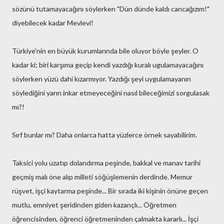
sözünü tutamayacağını söylerken "Dün dünde kaldı cancağızım!"
diyebilecek kadar Mevlevi!
Türkiye'nin en büyük kurumlarında bile oluyor böyle şeyler. O
kadar ki; biri karşıma geçip kendi yazdığı kuralı ugulamayacağını
söylerken yüzü dahi kızarmıyor. Yazdığı şeyi uygulamayanın
söylediğini yarın inkar etmeyeceğini nasıl bileceğimizi sorgulasak
mı?!
Sırf bunlar mı? Daha onlarca hatta yüzlerce örnek sayabilirim.
Taksici yolu uzatıp dolandırma peşinde, bakkal ve manav tarihi
geçmiş malı öne alıp milleti söğüşlemenin derdinde. Memur
rüşvet, işçi kaytarma peşinde... Bir sırada iki kişinin önüne geçen
mutlu, emniyet şeridinden giden kazançlı... Öğretmen
öğrencisinden, öğrenci öğretmeninden çalmakta kararlı... İşçi