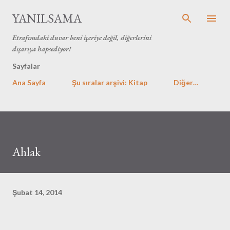
Ana içeriğe atla
YANILSAMA
Etrafımdaki duvar beni içeriye değil, diğerlerini
dışarıya hapsediyor!
Sayfalar
Ana Sayfa
Şu sıralar arşivi: Kitap
Diğer…
Ahlak
Şubat 14, 2014