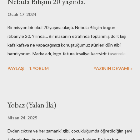
Nebula Bilişim 20 yaşında!
Ocak 17, 2024
Bir misyon bir okul 20 yaşına ulaştı. Nebula Bilişim bugün
itibariyle 20. Yılında… Bir masanın etrafında toplanmış dört kişi
kafa kafaya ne yapacağımızı konuştuğumuz günleri dün gibi
hatırlıyorum. Marka adı, logo-fatura-irsaliye-kartvizit tasarımları,
muhasebe işlemleri, ofisin bulunması-dekorasyonu, kuruluş için
PAYLAŞ
1 YORUM
YAZININ DEVAMI »
gerekli resmi hazırlıklar. Neredeyse tüm işlemleri kendimiz yaptık.
Elbette bazı arkadaşlarımızın desteklerini de hiç bir zaman
unutmayacağız. Nebula’nın ilk kurulduğu günlerde maliyetlerimiz
artmasın diye evimdeki masa üstü bilgisayar ve ekranlarımı ofise
Yobaz (Yalan İki)
taşıyışım ve aylarca onları kullandığımız hala hatırımda. Mesela
faks cihazına bütçe ayırmamak için yaptıklarımız bugünkü nesle
Nisan 24, 2025
çok komik gelirdi. Muhasebe yazılımı olarak kullandığımız çözümü
Evden çıktım ve her zamanki gibi, çocukluğumda öğretildiğim şeyi
adam etmek için az çaba sarf etmedik. Mutfak gereçlerimizi temiz
tekrarladım; önce sağıma sonra soluma baktım. Bu kez her