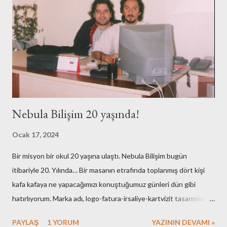
Nebula Bilişim 20 yaşında!
Ocak 17, 2024
Bir misyon bir okul 20 yaşına ulaştı. Nebula Bilişim bugün
itibariyle 20. Yılında… Bir masanın etrafında toplanmış dört kişi
kafa kafaya ne yapacağımızı konuştuğumuz günleri dün gibi
hatırlıyorum. Marka adı, logo-fatura-irsaliye-kartvizit tasarımları,
muhasebe işlemleri, ofisin bulunması-dekorasyonu, kuruluş için
PAYLAŞ
1 YORUM
YAZININ DEVAMI »
gerekli resmi hazırlıklar. Neredeyse tüm işlemleri kendimiz yaptık.