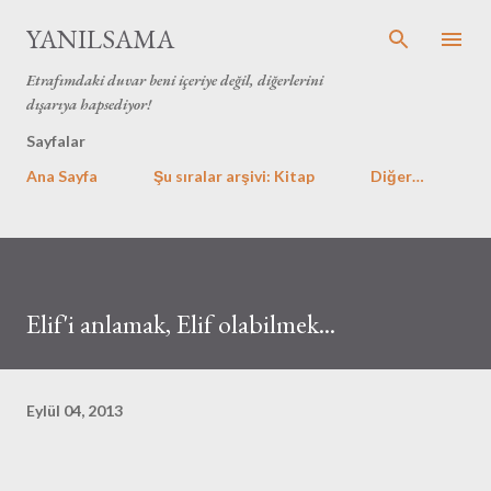
Ana içeriğe atla
YANILSAMA
Etrafımdaki duvar beni içeriye değil, diğerlerini
dışarıya hapsediyor!
Sayfalar
Ana Sayfa
Şu sıralar arşivi: Kitap
Diğer…
Elif'i anlamak, Elif olabilmek...
Eylül 04, 2013