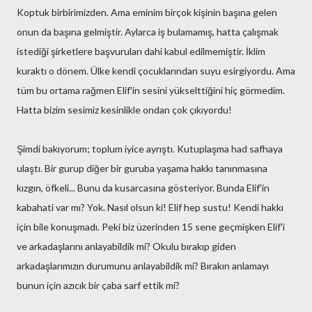
Koptuk birbirimizden. Ama eminim birçok kişinin başına gelen
onun da başına gelmiştir. Aylarca iş bulamamış, hatta çalışmak
istediği şirketlere başvuruları dahi kabul edilmemiştir. İklim
kuraktı o dönem. Ülke kendi çocuklarından suyu esirgiyordu. Ama
tüm bu ortama rağmen Elif'in sesini yükselttiğini hiç görmedim.
Hatta bizim sesimiz kesinlikle ondan çok çıkıyordu!
Şimdi bakıyorum; toplum iyice ayrıştı. Kutuplaşma had safhaya
ulaştı. Bir gurup diğer bir guruba yaşama hakkı tanınmasına
kızgın, öfkeli... Bunu da kusarcasına gösteriyor. Bunda Elif'in
kabahati var mı? Yok. Nasıl olsun ki! Elif hep sustu! Kendi hakkı
için bile konuşmadı. Peki biz üzerinden 15 sene geçmişken Elif'i
ve arkadaşlarını anlayabildik mi? Okulu bırakıp giden
arkadaşlarımızın durumunu anlayabildik mi? Bırakın anlamayı
bunun için azıcık bir çaba sarf ettik mi?