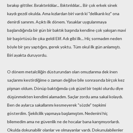
bırakıp gittiler. Bıraktırıldılar... Bıktırıldılar... Bir çok erkek sinek
kaydı gezdi okulda. Ama kızlardan biri vardı ki "delikanlı kız" ona
denirdi sanırım. Açıktı ilk dönem. Yasaklar uygulanmaya
başlandığında bir gün bir baktık başında kendine çok yakışan mavi
bir başörtüsü ile çıka geldi Elif. Adı gibi ilk... Hiç sormadım neden
böyle bir şey yaptığını, gerek yoktu. Tüm okul ilk gün anlamıştı.
Biri ayakta duruyordu.
O dönem metalciliğin düsturundan olan omuzlarıma dek inen
saçlarımı kestirdiğime o zaman değilse bile sonrasında birçok kez
pişman oldum. Dönüp baktığımda çok güzel bir tepki olurdu diye
düşünmekten kendimi alamadım. Saçlar zordu ama sakal kolaydı.
Ben de aylarca sakallarımı kesmeyerek "sözde" tepkimi
gösterdim. Şekilcilik yapmaya başlamıştım. Nedenini hiç
bilemedim ama ne güvenlik ne de hocalar bana karışmıyorlardı.
Okulda dokunabilir olanlar ve olmayanlar vardı. Dokunulabilenler