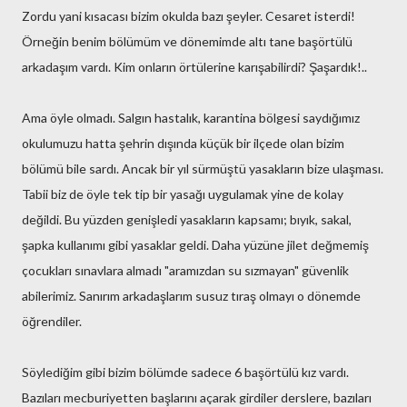
Zordu yani kısacası bizim okulda bazı şeyler. Cesaret isterdi!
Örneğin benim bölümüm ve dönemimde altı tane başörtülü
arkadaşım vardı. Kim onların örtülerine karışabilirdi? Şaşardık!..
Ama öyle olmadı. Salgın hastalık, karantina bölgesi saydığımız
okulumuzu hatta şehrin dışında küçük bir ilçede olan bizim
bölümü bile sardı. Ancak bir yıl sürmüştü yasakların bize ulaşması.
Tabii biz de öyle tek tip bir yasağı uygulamak yine de kolay
değildi. Bu yüzden genişledi yasakların kapsamı; bıyık, sakal,
şapka kullanımı gibi yasaklar geldi. Daha yüzüne jilet değmemiş
çocukları sınavlara almadı "aramızdan su sızmayan" güvenlik
abilerimiz. Sanırım arkadaşlarım susuz tıraş olmayı o dönemde
öğrendiler.
Söylediğim gibi bizim bölümde sadece 6 başörtülü kız vardı.
Bazıları mecburiyetten başlarını açarak girdiler derslere, bazıları