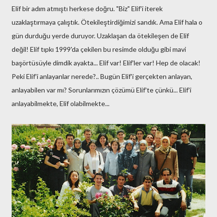
Elif bir adım atmıştı herkese doğru. "Biz" Elif'i iterek
uzaklaştırmaya çalıştık. Ötekileştirdiğimizi sandık. Ama Elif hala o
gün durduğu yerde duruyor. Uzaklaşan da ötekileşen de Elif
değil! Elif tıpkı 1999'da çekilen bu resimde olduğu gibi mavi
başörtüsüyle dimdik ayakta... Elif var! Elif'ler var! Hep de olacak!
Peki Elif'i anlayanlar nerede?.. Bugün Elif'i gerçekten anlayan,
anlayabilen var mı? Sorunlarımızın çözümü Elif'te çünkü... Elif'i
anlayabilmekte, Elif olabilmekte...