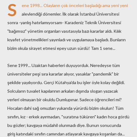
S
ene 1998... Olayların çok önceleri başladığı ama yeni yeni
alevlendiği dönemler. İlk olarak İstanbul Üniversitesi
sonra -yanlış hatırlamıyorsam- Karadeniz Teknik Üniversitesi
"bağımsız" yönetim organları vasıtasıyla bazı kararlar aldı. Kılık
kıyafet yönetmelikleri yayınladı ve uygulamaya başladı. Bunların
bizim okula sirayet etmesi epey uzun sürdü! Tam 1 sene...
Sene 1999... Uzaktan haberleri duyuyorduk. Neredeyse tüm
üniversiteler peşi sıra kararlar alıyor, yasaklar "pandemik" bir
şekilde yayılıyordu. Gerçi Kütahya'da bu işler öyle kolay değildi.
Solcuların tuvalet kapılarının arkaları dışında slogan yazacak
yerleri olmayan bir okuldu Dumlupınar. Sadece öğrencileri mi?
Hocaları dahi sağ omuzları yukarıda yürürdü bizim okulun! Tüm
sınıfın, kız - erkek ayırmadan, "suratına tüküren" kadın hoca gördü
bu gözler; kavgaya müdahil olunmadı diye. Bunun sonucunda
giriş katındaki sınıfın camından atlayarak kavgaya koşanları da...