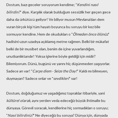
Dostum, bazı geceler soruyorum kendime; "
Kendini nasıl
bilirdin?
" diye. Karşılık olarak bulduğum sessizlik her geçen gece
daha da ürkütücü geliyor! Ve biliyor musun Mevlana'dan dem
vuran birçok kişi tüm hayatı boyunca bu soruyu bir kez bile
sormuyor kendine. Hem de okudukları o "
Ölmeden önce ölünüz
"
hadisini uzun uzadıya açıklamış metne rağmen. Belki bir mükafat
belki de bir musibet olan, benim de içine yuvarlandığım,
unutkanlıktandır! Yoksa işlerine böyle geldiği için midir?
Bilemiyorum. Dünü, bugünü ve yarını hiç düşünmeden yaşıyorlar.
Sadece an var! "
Carpe diem - Seize the Day!
" Kaldı mı bilmeyen,
duymayan? Sadece onlar ve "
sevdikleri
" var!
Dostum, doğduğumuz ve yaşadığımız topraklar itibariyle, yani
kültürel olarak
, aynı yerden veda edeceğiz büyük ihtimalle bu
dünyaya. Görevli soracak, kendilerine hiç sormadıkları o soruyu;
"
Nasıl bilirdiniz?
" Ne diyeceğiz bu soruya? Dünya için, dünyada