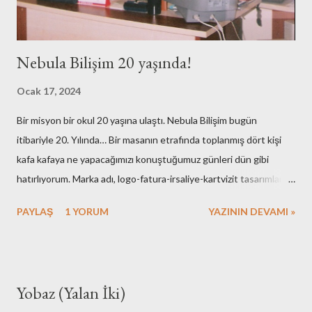
Nebula Bilişim 20 yaşında!
Ocak 17, 2024
Bir misyon bir okul 20 yaşına ulaştı. Nebula Bilişim bugün
itibariyle 20. Yılında… Bir masanın etrafında toplanmış dört kişi
kafa kafaya ne yapacağımızı konuştuğumuz günleri dün gibi
hatırlıyorum. Marka adı, logo-fatura-irsaliye-kartvizit tasarımları,
muhasebe işlemleri, ofisin bulunması-dekorasyonu, kuruluş için
PAYLAŞ
1 YORUM
YAZININ DEVAMI »
gerekli resmi hazırlıklar. Neredeyse tüm işlemleri kendimiz yaptık.
Elbette bazı arkadaşlarımızın desteklerini de hiç bir zaman
unutmayacağız. Nebula’nın ilk kurulduğu günlerde maliyetlerimiz
artmasın diye evimdeki masa üstü bilgisayar ve ekranlarımı ofise
Yobaz (Yalan İki)
taşıyışım ve aylarca onları kullandığımız hala hatırımda. Mesela