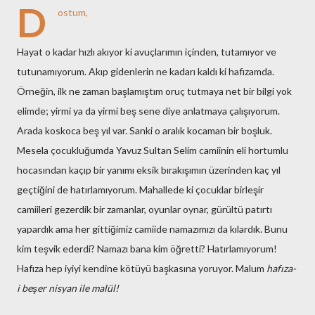
D
ostum,
Hayat o kadar hızlı akıyor ki avuçlarımın içinden, tutamıyor ve
tutunamıyorum. Akıp gidenlerin ne kadarı kaldı ki hafızamda.
Örneğin, ilk ne zaman başlamıştım oruç tutmaya net bir bilgi yok
elimde; yirmi ya da yirmi beş sene diye anlatmaya çalışıyorum.
Arada koskoca beş yıl var. Sanki o aralık kocaman bir boşluk.
Mesela çocukluğumda Yavuz Sultan Selim camiinin eli hortumlu
hocasından kaçıp bir yanımı eksik bırakışımın üzerinden kaç yıl
geçtiğini de hatırlamıyorum. Mahallede ki çocuklar birleşir
camiileri gezerdik bir zamanlar, oyunlar oynar, gürültü patırtı
yapardık ama her gittiğimiz camiide namazımızı da kılardık. Bunu
kim teşvik ederdi? Namazı bana kim öğretti? Hatırlamıyorum!
Hafıza hep iyiyi kendine kötüyü başkasına yoruyor. Malum
hafıza-
i beşer nisyan ile malül!