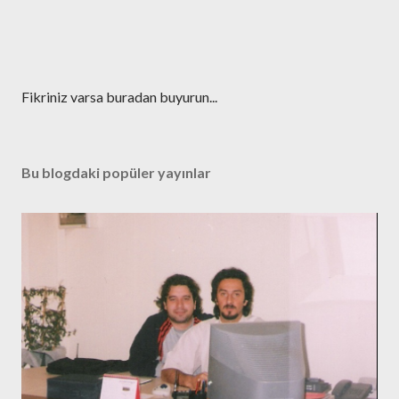
Y
Fikriniz varsa buradan buyurun...
o
r
u
Bu blogdaki popüler yayınlar
m
G
ö
n
d
e
r