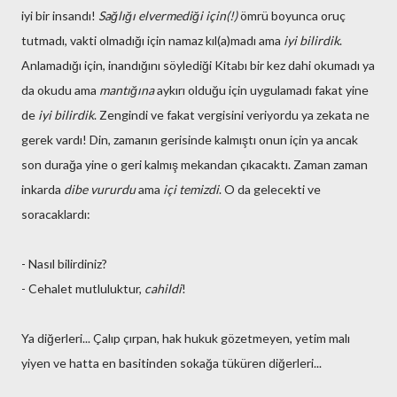
iyi bir insandı!
Sağlığı elvermediği için(!)
ömrü boyunca oruç
tutmadı, vakti olmadığı için namaz kıl(a)madı ama
iyi bilirdik
.
Anlamadığı için, inandığını söylediği Kitabı bir kez dahi okumadı ya
da okudu ama
mantığına
aykırı olduğu için uygulamadı fakat yine
de
iyi bilirdik
. Zengindi ve fakat vergisini veriyordu ya zekata ne
gerek vardı! Din, zamanın gerisinde kalmıştı onun için ya ancak
son durağa yine o geri kalmış mekandan çıkacaktı. Zaman zaman
inkarda
dibe vururdu
ama
içi temizdi
. O da gelecekti ve
soracaklardı:
- Nasıl bilirdiniz?
- Cehalet mutluluktur,
cahildi
!
Ya diğerleri... Çalıp çırpan, hak hukuk gözetmeyen, yetim malı
yiyen ve hatta en basitinden sokağa tüküren diğerleri...