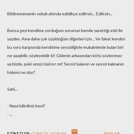
Bildirememenin vebalı altında ezildikçe ezilirsin... Ezilirsin...
Bunca şeyi kendime sorduğum sorunun bende yarattığı etki ile
yazdım. Ama daha çok üzüldüğüm diğerleri için... Ve fakat kendisi
bu soru karşısında kendisine sessizliğiyle mukabelede bulan biri
ne yazabilir, söyleyebilir ki! Gidenin arkasından kötü söylenmez
ya bizde, peki
sessiz kalınır mı
? Sessiz kalanın ve sessiz kalınanın
hükmü ne olur?
Sahi...
- Nasıl bilirdiniz beni?
- ...
ETIKETLER:
GÜNLÜK
YORUM
PAYLAŞ