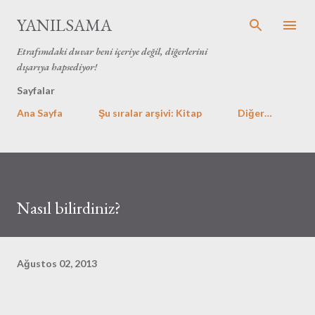
Ana içeriğe atla
YANILSAMA
Etrafımdaki duvar beni içeriye değil, diğerlerini
dışarıya hapsediyor!
Sayfalar
Ana Sayfa
Şu sıralar arşivi: Kitap
Diğer…
Nasıl bilirdiniz?
Ağustos 02, 2013