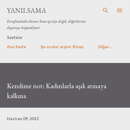
Ana içeriğe atla
YANILSAMA
Etrafımdaki duvar beni içeriye değil, diğerlerini
dışarıya hapsediyor!
Sayfalar
Ana Sayfa
Şu sıralar arşivi: Kitap
Diğer…
Kendime not: Kadınlarla aşık atmaya
kalkma
Haziran 09, 2013