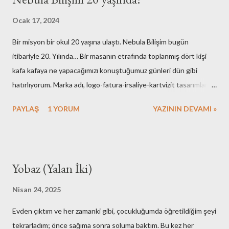
Ocak 17, 2024
Bir misyon bir okul 20 yaşına ulaştı. Nebula Bilişim bugün
itibariyle 20. Yılında… Bir masanın etrafında toplanmış dört kişi
kafa kafaya ne yapacağımızı konuştuğumuz günleri dün gibi
hatırlıyorum. Marka adı, logo-fatura-irsaliye-kartvizit tasarımları,
muhasebe işlemleri, ofisin bulunması-dekorasyonu, kuruluş için
PAYLAŞ
1 YORUM
YAZININ DEVAMI »
gerekli resmi hazırlıklar. Neredeyse tüm işlemleri kendimiz yaptık.
Elbette bazı arkadaşlarımızın desteklerini de hiç bir zaman
unutmayacağız. Nebula’nın ilk kurulduğu günlerde maliyetlerimiz
artmasın diye evimdeki masa üstü bilgisayar ve ekranlarımı ofise
Yobaz (Yalan İki)
taşıyışım ve aylarca onları kullandığımız hala hatırımda. Mesela
faks cihazına bütçe ayırmamak için yaptıklarımız bugünkü nesle
Nisan 24, 2025
çok komik gelirdi. Muhasebe yazılımı olarak kullandığımız çözümü
Evden çıktım ve her zamanki gibi, çocukluğumda öğretildiğim şeyi
adam etmek için az çaba sarf etmedik. Mutfak gereçlerimizi temiz
tekrarladım; önce sağıma sonra soluma baktım. Bu kez her
tutmak için yaptıklarımızı kime anlatsam inanmaz! Aşağıdaki