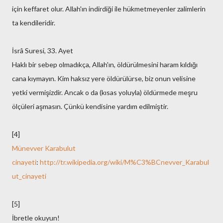
için keffaret olur. Allah'ın indirdiği ile hükmetmeyenler zalimlerin
ta kendileridir.
İsrâ Suresi, 33. Ayet
Haklı bir sebep olmadıkça, Allah'ın, öldürülmesini haram kıldığı
cana kıymayın. Kim haksız yere öldürülürse, biz onun velisine
yetki vermişizdir. Ancak o da (kısas yoluyla) öldürmede meşru
ölçüleri aşmasın. Çünkü kendisine yardım edilmiştir.
[4]
Münevver Karabulut
cinayeti
:
http://tr.wikipedia.org/wiki/M%C3%BCnevver_Karabul
ut_cinayeti
[5]
İbretle okuyun!