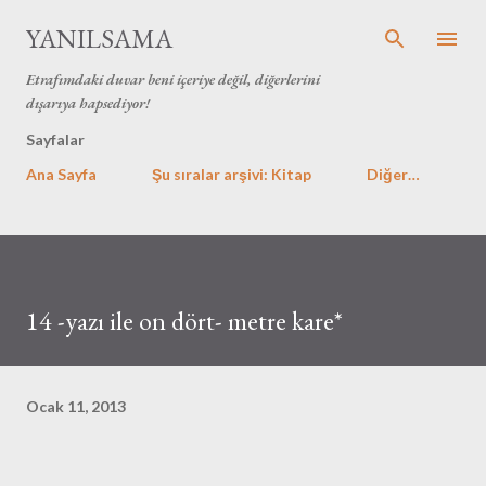
Ana içeriğe atla
YANILSAMA
Etrafımdaki duvar beni içeriye değil, diğerlerini
dışarıya hapsediyor!
Sayfalar
Ana Sayfa
Şu sıralar arşivi: Kitap
Diğer…
14 -yazı ile on dört- metre kare*
Ocak 11, 2013