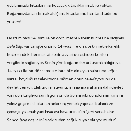
odalarımızda kitaplarımızı koyacak kitaplıklarımız bile yoktur.
Boğazımızdan arttırarak aldığımız kitaplarımız her taraftadır bu
yüzden!
Dostum hani 14 -yazı ile on dört- metre karelik hücresine sıkışmış
bela başı
var ya, işte onun o
14 -yazı ile on dört-
metre karelik
hücresindeki her masraf senin asgari ücretinden kesilen
vergilerle sağlanıyor. Senin yine boğazından arttırarak aldığın ve
14 -yazı ile on dört-
metre kare bile olmayan salonuna -eğer
varsa- koyduğun televizyona rağmen onun televizyonunu da
devlet veriyor. Elektriğini, suyunu, ısınma masraflarını dahi devlet
yani sen karşılıyorsun. Eğer sen de benim gibi senelerinin yarısını
yalnız geçirecek olursan anlarsın; yemek yapmak, bulaşık ve
çamaşır yıkamak yani kısacası hayatının tüm işleri sana bakar.
Sence
bela başı
elini sıcak sudan soğuk suya sokuyor mudur?