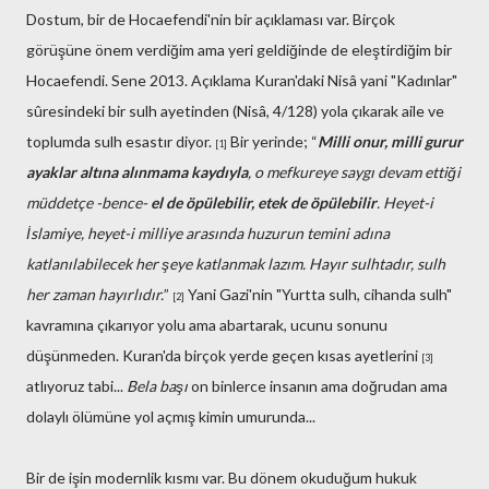
Dostum, bir de Hocaefendi'nin bir açıklaması var. Birçok
görüşüne önem verdiğim ama yeri geldiğinde de eleştirdiğim bir
Hocaefendi. Sene 2013. Açıklama Kuran'daki Nisâ yani "Kadınlar"
sûresindeki bir sulh ayetinden (Nisâ, 4/128) yola çıkarak aile ve
toplumda sulh esastır diyor.
Bir yerinde; “
Milli onur, milli gurur
[1]
ayaklar altına alınmama kaydıyla
, o mefkureye saygı devam ettiği
müddetçe -bence-
el de öpülebilir, etek de öpülebilir
. Heyet-i
İslamiye, heyet-i milliye arasında huzurun temini adına
katlanılabilecek her şeye katlanmak lazım. Hayır sulhtadır, sulh
her zaman hayırlıdır.
”
Yani Gazi'nin "Yurtta sulh, cihanda sulh"
[2]
kavramına çıkarıyor yolu ama abartarak, ucunu sonunu
düşünmeden. Kuran'da birçok yerde geçen kısas ayetlerini
[3]
atlıyoruz tabi...
Bela başı
on binlerce insanın ama doğrudan ama
dolaylı ölümüne yol açmış kimin umurunda...
Bir de işin modernlik kısmı var. Bu dönem okuduğum hukuk