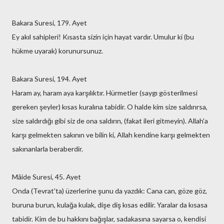
Bakara Suresi, 179. Ayet
Ey akıl sahipleri! Kısasta sizin için hayat vardır. Umulur ki (bu
hükme uyarak) korunursunuz.
Bakara Suresi, 194. Ayet
Haram ay, haram aya karşılıktır. Hürmetler (saygı gösterilmesi
gereken şeyler) kısas kuralına tabidir. O halde kim size saldırırsa,
size saldırdığı gibi siz de ona saldırın, (fakat ileri gitmeyin). Allah'a
karşı gelmekten sakının ve bilin ki, Allah kendine karşı gelmekten
sakınanlarla beraberdir.
Mâide Suresi, 45. Ayet
Onda (Tevrat'ta) üzerlerine şunu da yazdık: Cana can, göze göz,
buruna burun, kulağa kulak, dişe diş kısas edilir. Yaralar da kısasa
tabidir. Kim de bu hakkını bağışlar, sadakasına sayarsa o, kendisi