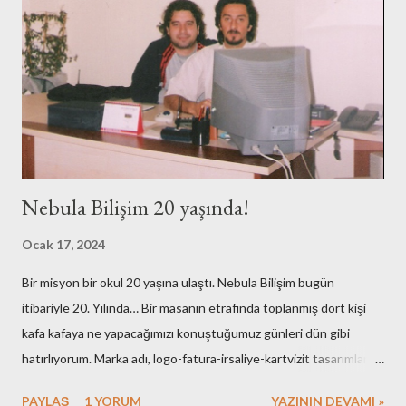
Nebula Bilişim 20 yaşında!
Ocak 17, 2024
Bir misyon bir okul 20 yaşına ulaştı. Nebula Bilişim bugün
itibariyle 20. Yılında… Bir masanın etrafında toplanmış dört kişi
kafa kafaya ne yapacağımızı konuştuğumuz günleri dün gibi
hatırlıyorum. Marka adı, logo-fatura-irsaliye-kartvizit tasarımları,
muhasebe işlemleri, ofisin bulunması-dekorasyonu, kuruluş için
PAYLAŞ
1 YORUM
YAZININ DEVAMI »