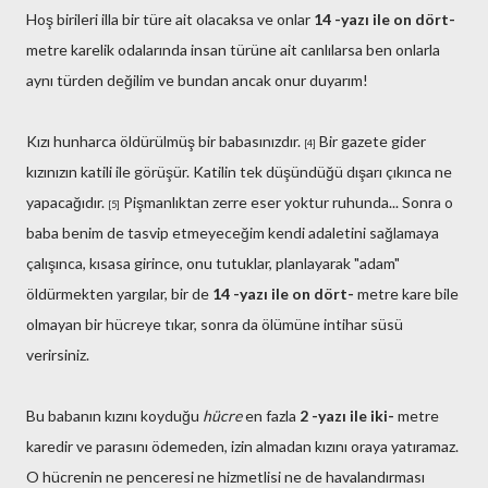
Hoş birileri illa bir türe ait olacaksa ve onlar
14 -yazı ile on dört-
metre karelik odalarında insan türüne ait canlılarsa ben onlarla
aynı türden değilim ve bundan ancak onur duyarım!
Kızı hunharca öldürülmüş bir babasınızdır.
Bir gazete gider
[4]
kızınızın katili ile görüşür. Katilin tek düşündüğü dışarı çıkınca ne
yapacağıdır.
Pişmanlıktan zerre eser yoktur ruhunda... Sonra o
[5]
baba benim de tasvip etmeyeceğim kendi adaletini sağlamaya
çalışınca, kısasa girince, onu tutuklar, planlayarak "adam"
öldürmekten yargılar, bir de
14 -yazı ile on dört-
metre kare bile
olmayan bir hücreye tıkar, sonra da ölümüne intihar süsü
verirsiniz.
Bu babanın kızını koyduğu
hücre
en fazla
2 -yazı ile iki-
metre
karedir ve parasını ödemeden, izin almadan kızını oraya yatıramaz.
O hücrenin ne penceresi ne hizmetlisi ne de havalandırması