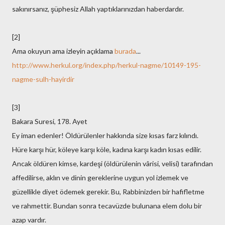
sakınırsanız, şüphesiz Allah yaptıklarınızdan haberdardır.
[2]
Ama okuyun ama izleyin açıklama
burada
...
http://www.herkul.org/index.php/herkul-nagme/10149-195-
nagme-sulh-hayirdir
[3]
Bakara Suresi, 178. Ayet
Ey iman edenler! Öldürülenler hakkında size kısas farz kılındı.
Hüre karşı hür, köleye karşı köle, kadına karşı kadın kısas edilir.
Ancak öldüren kimse, kardeşi (öldürülenin vârisi, velisi) tarafından
affedilirse, aklın ve dinin gereklerine uygun yol izlemek ve
güzellikle diyet ödemek gerekir. Bu, Rabbinizden bir hafifletme
ve rahmettir. Bundan sonra tecavüzde bulunana elem dolu bir
azap vardır.