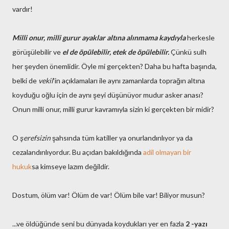
vardır!
Milli onur, milli gurur ayaklar altına alınmama kaydıyla
herkesle
görüşülebilir ve
el de öpülebilir, etek de öpülebilir.
Çünkü sulh
her şeyden önemlidir. Öyle mi gerçekten? Daha bu hafta başında,
belki de
vekil
'in açıklamaları ile aynı zamanlarda toprağın altına
koyduğu oğlu için de aynı şeyi düşünüyor mudur asker anası?
Onun milli onur, milli gurur kavramıyla sizin ki gerçekten bir midir?
O
şerefsizin
şahsında tüm katiller ya onurlandırılıyor ya da
cezalandırılıyordur. Bu açıdan bakıldığında
adil olmayan bir
hukuk
sa kimseye lazım değildir.
Dostum, ölüm var! Ölüm de var! Ölüm bile var! Biliyor musun?
...ve öldüğünde seni bu dünyada koydukları yer en fazla
2 -yazı