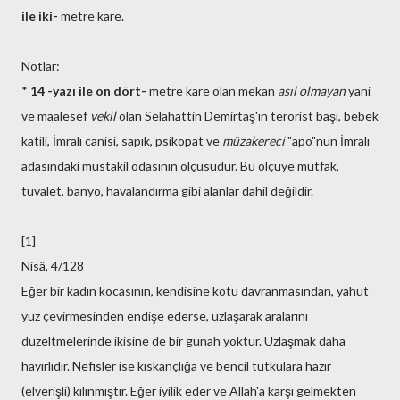
ile iki-
metre kare.
Notlar:
*
14 -yazı ile on dört-
metre kare olan mekan
asıl olmayan
yani
ve maalesef
vekil
olan Selahattin Demirtaş'ın terörist başı, bebek
katili, İmralı canisi, sapık, psikopat ve
müzakereci
"apo"nun İmralı
adasındaki müstakil odasının ölçüsüdür. Bu ölçüye mutfak,
tuvalet, banyo, havalandırma gibi alanlar dahil değildir.
[1]
Nisâ, 4/128
Eğer bir kadın kocasının, kendisine kötü davranmasından, yahut
yüz çevirmesinden endişe ederse, uzlaşarak aralarını
düzeltmelerinde ikisine de bir günah yoktur. Uzlaşmak daha
hayırlıdır. Nefisler ise kıskançlığa ve bencil tutkulara hazır
(elverişli) kılınmıştır. Eğer iyilik eder ve Allah'a karşı gelmekten