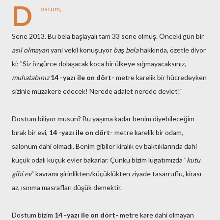
D
ostum,
Sene 2013. Bu bela başlayalı tam 33 sene olmuş. Önceki gün bir
asıl olmayan
yani vekil konuşuyor
baş bela
hakkında, özetle diyor
ki; "Siz özgürce dolaşacak koca bir ülkeye sığmayacaksınız,
muhatabınız
14 -yazı ile on dört-
metre karelik bir hücredeyken
sizinle müzakere edecek! Nerede adalet nerede devlet!"
Dostum biliyor musun? Bu yaşıma kadar benim diyebileceğim
bırak bir evi,
14 -yazı ile on dört-
metre karelik bir odam,
salonum dahi olmadı. Benim gibiler kiralık ev baktıklarında dahi
küçük odalı küçük evler bakarlar. Çünkü bizim lügatımızda "
kutu
gibi ev
" kavramı şirinlikten/küçüklükten ziyade tasarruflu, kirası
az, ısınma masrafları düşük demektir.
Dostum bizim
14 -yazı ile on dört-
metre kare dahi olmayan