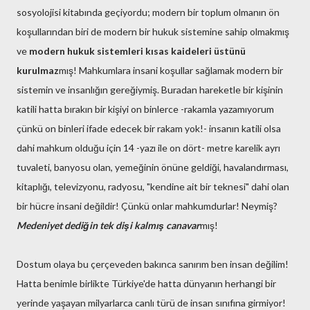
sosyolojisi kitabında geçiyordu; modern bir toplum olmanın ön
koşullarından biri de modern bir hukuk sistemine sahip olmakmış
ve
modern hukuk sistemleri kısas kaideleri üstünü
kurulmaz
mış! Mahkumlara insani koşullar sağlamak modern bir
sistemin ve insanlığın gereğiymiş. Buradan hareketle bir kişinin
katili hatta bırakın bir kişiyi on binlerce -rakamla yazamıyorum
çünkü on binleri ifade edecek bir rakam yok!- insanın katili olsa
dahi mahkum olduğu için 14 -yazı ile on dört- metre karelik ayrı
tuvaleti, banyosu olan, yemeğinin önüne geldiği, havalandırması,
kitaplığı, televizyonu, radyosu, "kendine ait bir teknesi" dahi olan
bir hücre insani değildir! Çünkü onlar mahkumdurlar! Neymiş?
Medeniyet dediğin tek dişi kalmış canavar
mış!
Dostum olaya bu çerçeveden bakınca sanırım ben insan değilim!
Hatta benimle birlikte Türkiye'de hatta dünyanın herhangi bir
yerinde yaşayan milyarlarca canlı türü de insan sınıfına girmiyor!