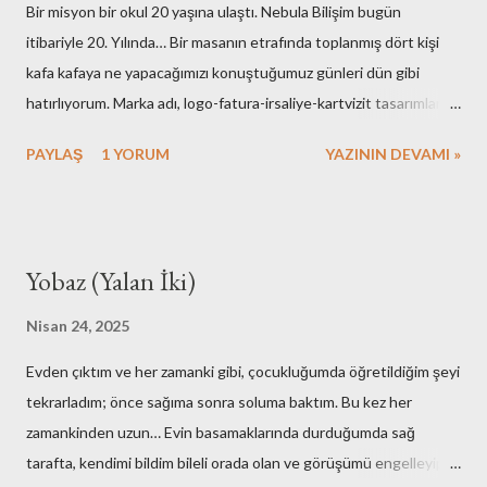
Bir misyon bir okul 20 yaşına ulaştı. Nebula Bilişim bugün
itibariyle 20. Yılında… Bir masanın etrafında toplanmış dört kişi
kafa kafaya ne yapacağımızı konuştuğumuz günleri dün gibi
hatırlıyorum. Marka adı, logo-fatura-irsaliye-kartvizit tasarımları,
muhasebe işlemleri, ofisin bulunması-dekorasyonu, kuruluş için
PAYLAŞ
1 YORUM
YAZININ DEVAMI »
gerekli resmi hazırlıklar. Neredeyse tüm işlemleri kendimiz yaptık.
Elbette bazı arkadaşlarımızın desteklerini de hiç bir zaman
unutmayacağız. Nebula’nın ilk kurulduğu günlerde maliyetlerimiz
artmasın diye evimdeki masa üstü bilgisayar ve ekranlarımı ofise
Yobaz (Yalan İki)
taşıyışım ve aylarca onları kullandığımız hala hatırımda. Mesela
faks cihazına bütçe ayırmamak için yaptıklarımız bugünkü nesle
Nisan 24, 2025
çok komik gelirdi. Muhasebe yazılımı olarak kullandığımız çözümü
Evden çıktım ve her zamanki gibi, çocukluğumda öğretildiğim şeyi
adam etmek için az çaba sarf etmedik. Mutfak gereçlerimizi temiz
tekrarladım; önce sağıma sonra soluma baktım. Bu kez her
tutmak için yaptıklarımızı kime anlatsam inanmaz! Aşağıdaki
zamankinden uzun… Evin basamaklarında durduğumda sağ
fotoğraflar çalışma ortamımızın ilk fotoğrafları olabilir. Yok merak
tarafta, kendimi bildim bileli orada olan ve görüşümü engelleyip,
etmeyin, bunları o eski günler ede...