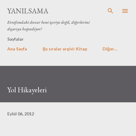
Ana içeriğe atla
YANILSAMA
Etrafımdaki duvar beni içeriye değil, diğerlerini
dışarıya hapsediyor!
Sayfalar
Ana Sayfa
Şu sıralar arşivi: Kitap
Diğer…
Yol Hikayeleri
Eylül 06, 2012