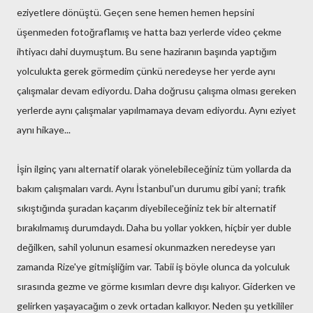
eziyetlere dönüştü. Geçen sene hemen hemen hepsini
üşenmeden fotoğraflamış ve hatta bazı yerlerde video çekme
ihtiyacı dahi duymuştum. Bu sene haziranın başında yaptığım
yolculukta gerek görmedim çünkü neredeyse her yerde aynı
çalışmalar devam ediyordu. Daha doğrusu çalışma olması gereken
yerlerde aynı çalışmalar yapılmamaya devam ediyordu. Aynı eziyet
aynı hikaye...
İşin ilginç yanı alternatif olarak yönelebileceğiniz tüm yollarda da
bakım çalışmaları vardı. Aynı İstanbul'un durumu gibi yani; trafik
sıkıştığında şuradan kaçarım diyebileceğiniz tek bir alternatif
bırakılmamış durumdaydı. Daha bu yollar yokken, hiçbir yer duble
değilken, sahil yolunun esamesi okunmazken neredeyse yarı
zamanda Rize'ye gitmişliğim var. Tabii iş böyle olunca da yolculuk
sırasında gezme ve görme kısımları devre dışı kalıyor. Giderken ve
gelirken yaşayacağım o zevk ortadan kalkıyor. Neden şu yetkililer