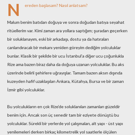
N
ereden başlasam? Nasıl anlatsam?
Malum benim batıdan doğuya ve sonra doğudan batıya seyahat
ritüellerim var. Kimi zaman ara yollara saptığım; şuradan geçerken
bir soluklanayım, eski bir arkadaşı, dostu ya da hatıraları
canlandıracak bir mekanı yeniden göreyim dediğim yolculuklar
bunlar. Klasik bir şekilde bir ucu İstanbul'a diğer ucu çoğunlukla
Rize ama bazen biraz daha da doğuya uzanan yolculuklar. Bu aks
üzerinde belirli şehirlere uğrayışlar. Tamam bazen aksın dışında
kuzeyden hafif uzaklaşılan Ankara, Kütahya, Bursa ve bir zaman
İzmir gibi yolculuklar.
Bu yolculukların en çok Rize'de soluklanılan zamanları güzeldir
benim için. Ancak son üç senedir tam bir eziyete dönüştü bu
yolculuklar. Sürekli bir yerlerde yol çalışmaları, alt yapı - üst yapı
yenilemeleri derken birkaç kilometrelik yol saatlerle ölçülen