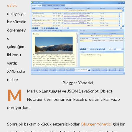
eslek
dolayısıyla
bir süredir
öğrenmey
e
çalıştığım
iki konu
vardı;
XML(Exte
nsible
Blogger Yönetici
M
Markup Language) ve JSON (JavaScript Object
Notation). Sırf bunun için küçük programcıklar yazıp
duruyordum.
Sonra bir baktım o küçük egzersiz kodları
Blogger Yönetici
gibi bir