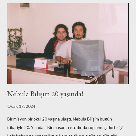
ö
n
d
e
r
Nebula Bilişim 20 yaşında!
Ocak 17, 2024
Bir misyon bir okul 20 yaşına ulaştı. Nebula Bilişim bugün
itibariyle 20. Yılında… Bir masanın etrafında toplanmış dört kişi
kafa kafaya ne yapacağımızı konuştuğumuz günleri dün gibi