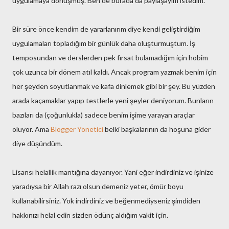
uygulamaya dönüşmüş. Ben de burada da paylaşayım istedim.
Bir süre önce kendim de yararlanırım diye kendi geliştirdiğim
uygulamaları topladığım bir günlük daha oluşturmuştum. İş
temposundan ve derslerden pek fırsat bulamadığım için hobim
çok uzunca bir dönem atıl kaldı. Ancak program yazmak benim için
her şeyden soyutlanmak ve kafa dinlemek gibi bir şey. Bu yüzden
arada kaçamaklar yapıp testlerle yeni şeyler deniyorum. Bunların
bazıları da (çoğunlukla) sadece benim işime yarayan araçlar
oluyor. Ama
Blogger Yönetici
belki başkalarının da hoşuna gider
diye düşündüm.
Lisansı helallik mantığına dayanıyor. Yani eğer indirdiniz ve işinize
yaradıysa bir Allah razı olsun demeniz yeter, ömür boyu
kullanabilirsiniz. Yok indirdiniz ve beğenmediyseniz şimdiden
hakkınızı helal edin sizden ödünç aldığım vakit için.