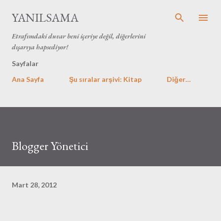
Ana içeriğe atla
YANILSAMA
Etrafımdaki duvar beni içeriye değil, diğerlerini
dışarıya hapsediyor!
Sayfalar
Ana Sayfa
Şu sıralar arşivi: Kitap
Diğer…
Blogger Yönetici
Mart 28, 2012