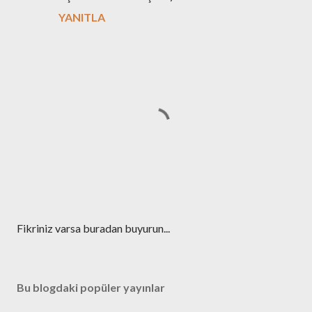
YANITLA
Y
Fikriniz varsa buradan buyurun...
o
r
u
Bu blogdaki popüler yayınlar
m
G