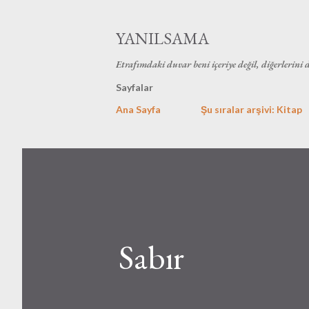
YANILSAMA
Etrafımdaki duvar beni içeriye değil, diğerlerini 
Sayfalar
Ana Sayfa
Şu sıralar arşivi: Kitap
Sabır