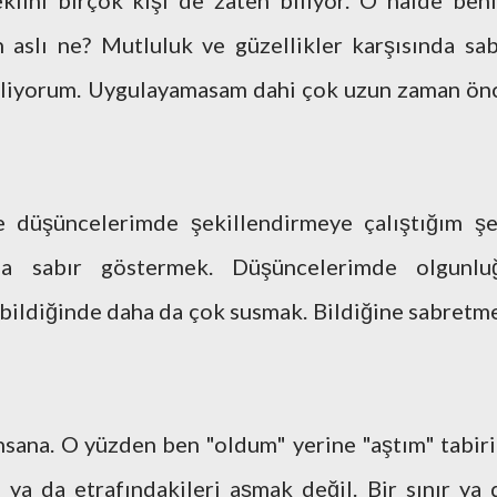
klini birçok kişi de zaten biliyor. O halde ben
aslı ne? Mutluluk ve güzellikler karşısında sab
iliyorum. Uygulayamasam dahi çok uzun zaman ön
e düşüncelerimde şekillendirmeye çalıştığım şe
da sabır göstermek. Düşüncelerimde olgunlu
 bildiğinde daha da çok susmak. Bildiğine sabretm
insana. O yüzden ben "oldum" yerine "aştım" tabiri
ya da etrafındakileri aşmak değil. Bir sınır ya 