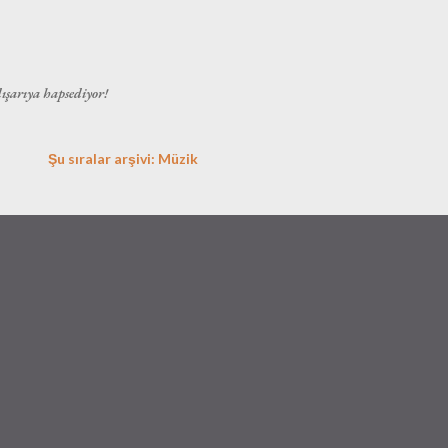
Ana içeriğe atla
dışarıya hapsediyor!
Şu sıralar arşivi: Müzik