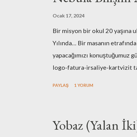
Ocak 17, 2024
Bir misyon bir okul 20 yaşına u
Yılında… Bir masanın etrafında
yapacağımızı konuştuğumuz günl
logo-fatura-irsaliye-kartvizit t
bulunması-dekorasyonu, kuruluş
PAYLAŞ
1 YORUM
tüm işlemleri kendimiz yaptık.
de hiç bir zaman unutmayacağız
maliyetlerimiz artmasın diye e
Yobaz (Yalan İki
ofise taşıyışım ve aylarca onla