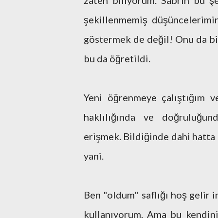
zaten biliyorum. Sabrın bu şe
şekillenmemiş düşüncelerimin 
göstermek de değil! Onu da b
bu da öğretildi.
Yeni öğrenmeye çalıştığım v
haklılığında ve doğruluğun
erişmek. Bildiğinde dahi hatta
yani.
Ben "oldum" saflığı hoş gelir 
kullanıyorum. Ama bu kendini 