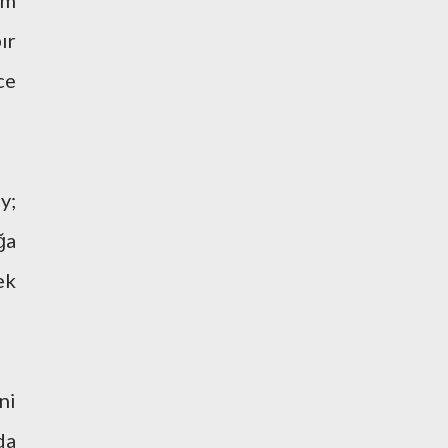
im
ır
ce
y;
ğa
ek
ni
da