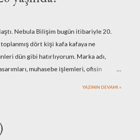
laştı. Nebula Bilişim bugün itibariyle 20.
 toplanmış dört kişi kafa kafaya ne
eri dün gibi hatırlıyorum. Marka adı,
asarımları, muhasebe işlemleri, ofisin
 için gerekli resmi hazırlıklar. Neredeyse
YAZININ DEVAMI »
 Elbette bazı arkadaşlarımızın desteklerini
. Nebula’nın ilk kurulduğu günlerde
vimdeki masa üstü bilgisayar ve ekranlarımı
)
rı kullandığımız hala hatırımda. Mesela faks