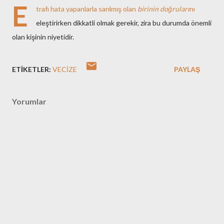
E
trafı hata yapanlarla sarılmış olan
birinin doğruları
nı
eleştirirken dikkatli olmak gerekir, zira bu durumda önemli
olan kişinin niyetidir.
ETIKETLER:
VECIZE
PAYLAŞ
Yorumlar