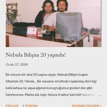
Nebula Bilişim 20 yaşında!
Ocak 17, 2024
Bir misyon bir okul 20 yaşına ulaştı. Nebula Bilişim bugün
itibariyle 20. Yılında… Bir masanın etrafında toplanmış dört kişi
kafa kafaya ne yapacağımızı konuştuğumuz günleri dün gibi
hatırlıyorum. Marka adı, logo-fatura-irsaliye-kartvizit tasarımları,
muhasebe işlemleri, ofisin bulunması-dekorasyonu, kuruluş için
PAYLAŞ
1 YORUM
YAZININ DEVAMI »