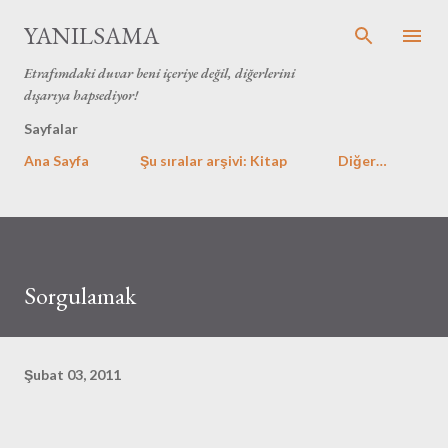
Ana içeriğe atla
YANILSAMA
Etrafımdaki duvar beni içeriye değil, diğerlerini
dışarıya hapsediyor!
Sayfalar
Ana Sayfa
Şu sıralar arşivi: Kitap
Diğer…
Sorgulamak
Şubat 03, 2011