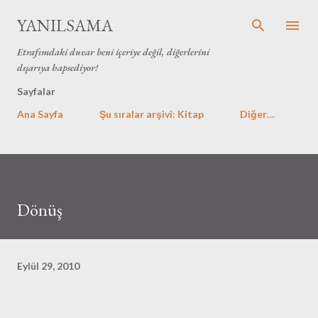
Ana içeriğe atla
YANILSAMA
Etrafımdaki duvar beni içeriye değil, diğerlerini
dışarıya hapsediyor!
Sayfalar
Ana Sayfa
Şu sıralar arşivi: Kitap
Diğer…
Dönüş
Eylül 29, 2010