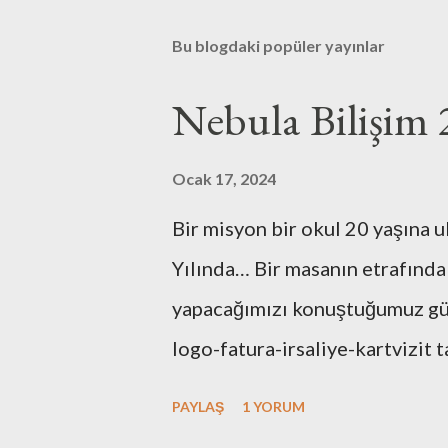
Bu blogdaki popüler yayınlar
Nebula Bilişim 
Ocak 17, 2024
Bir misyon bir okul 20 yaşına u
Yılında… Bir masanın etrafında
yapacağımızı konuştuğumuz günl
logo-fatura-irsaliye-kartvizit t
bulunması-dekorasyonu, kuruluş
PAYLAŞ
1 YORUM
tüm işlemleri kendimiz yaptık.