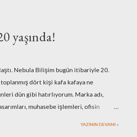
20 yaşında!
laştı. Nebula Bilişim bugün itibariyle 20.
 toplanmış dört kişi kafa kafaya ne
eri dün gibi hatırlıyorum. Marka adı,
asarımları, muhasebe işlemleri, ofisin
 için gerekli resmi hazırlıklar. Neredeyse
YAZININ DEVAMI »
 Elbette bazı arkadaşlarımızın desteklerini