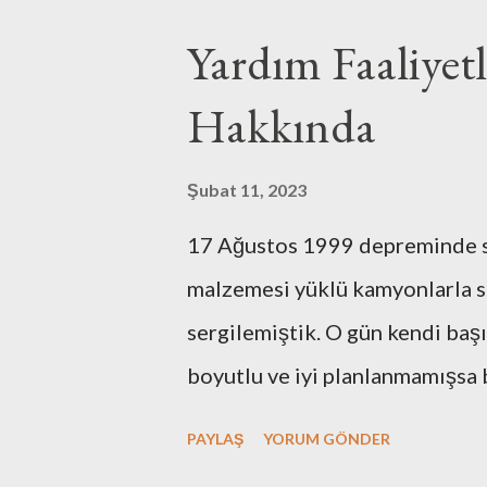
bariyerleri de kaldırmışlardı. 
Yardım Faaliyet
semti çevreliyorlardı. Sokak k
Hakkında
çıkarken, başıma geçirilmiş ve 
görürdüm o engelleri. Sanki ön
Şubat 11, 2023
sokağımı göremediğimde kendi
17 Ağustos 1999 depreminde s
Bugün bu nedenle biraz daha u
malzemesi yüklü kamyonlarla s
şükrettiğim duvarı aşarak bakt
sergilemiştik. O gün kendi baş
uzunca bir zamandır old...
boyutlu ve iyi planlanmamışsa
geldimiz noktada 99 ile kıyasl
PAYLAŞ
YORUM GÖNDER
durumdayız. Afet sonrası hazıl