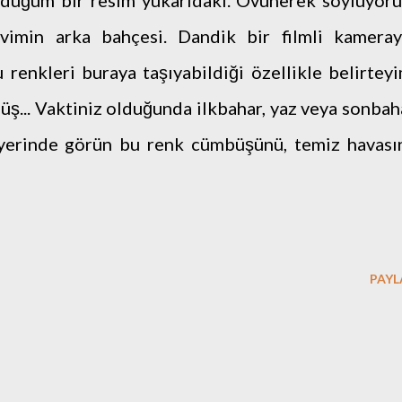
ördüğüm bir resim yukarıdaki. Övünerek söylüyor
evimin arka bahçesi. Dandik bir filmli kameray
renkleri buraya taşıyabildiği özellikle belirteyi
ş... Vaktiniz olduğunda ilkbahar, yaz veya sonbah
yerinde görün bu renk cümbüşünü, temiz havasın
PAYL