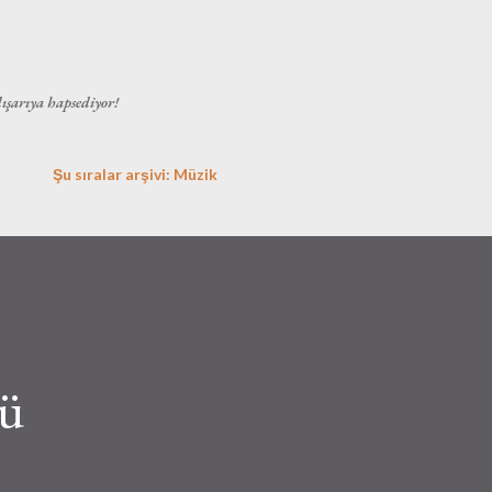
Ana içeriğe atla
dışarıya hapsediyor!
Şu sıralar arşivi: Müzik
ü