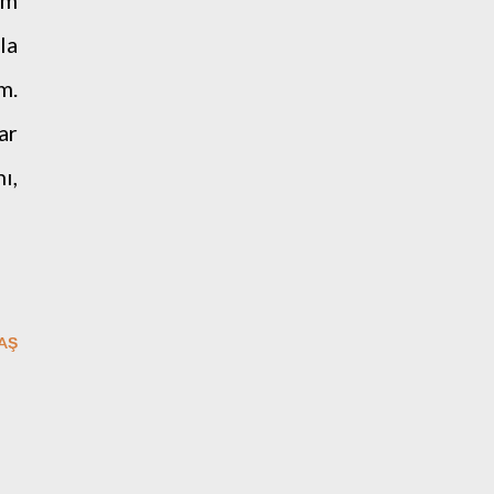
um
la
m.
ar
ı,
AŞ