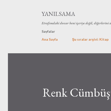
YANILSAMA
Etrafımdaki duvar beni içeriye değil, diğerlerini 
Sayfalar
Ana Sayfa
Şu sıralar arşivi: Kitap
Renk Cümbüş