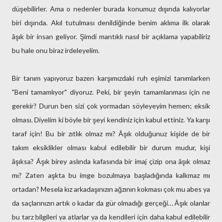
düşebilirler. Ama o nedenler burada konumuz dışında kalıyorlar
biri dışında. Akıl tutulması denildiğinde benim aklıma ilk olarak
âşık bir insan geliyor. Şimdi mantıklı nasıl bir açıklama yapabiliriz
bu hale onu biraz irdeleyelim.
Bir tanım yapıyoruz bazen karşımızdaki ruh eşimizi tanımlarken
"Beni tamamlıyor" diyoruz. Peki, bir şeyin tamamlanması için ne
gerekir? Durun ben sizi çok yormadan söyleyeyim hemen; eksik
olması. Diyelim ki böyle bir şeyi kendiniz için kabul ettiniz. Ya karşı
taraf için! Bu bir zıtlık olmaz mı? Âşık olduğunuz kişide de bir
takım eksiklikler olması kabul edilebilir bir durum mudur, kişi
âşıksa? Âşık birey aslında kafasında bir imaj çizip ona âşık olmaz
mı? Zaten aşkta bu imge bozulmaya başladığında kalkmaz mı
ortadan? Mesela kız arkadaşınızın ağzının kokması çok mu abes ya
da saçlarınızın artık o kadar da gür olmadığı gerçeği… Âşık olanlar
bu tarz bilgileri ya atlarlar ya da kendileri için daha kabul edilebilir