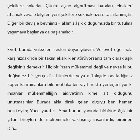
şekillere sokarlar. Çünkü aşkın algoritması hataları, eksikleri
atlamak veya o bilgileri yeni şekillere sokmak üzere tasarlanmıştır.
Diğer bir deyişle beynimiz – aklımız âşık olduğumuzda bir tutulma
yaşamaya başlar ya da başlamalıdır.
Evet, burada yükselen sesleri duyar gibiyim. Ve evet eğer hala
karşınızdakinde bir takım eksiklikler görüyorsanız tam olarak âşık
değilsiniz demektir. Hiç bir insan mükemmel değil ve neyse ki bu
değişmez bir gerçeklik. Filmlerde veya mitolojide rastladığımız
süper kahramanlara bile mutlaka bir zayıf nokta yerleştiriliyor ki
insanlar mükemmelliğin aidiyetinin kime ait olduğunu
unutmasınlar. Burada akla direk gelen olguyu ben hemen
belirteyim; Yüce yaratıcı. Ama bunun yanında birbirine âşık bir
çiftin bireyleri de mükemmele yaklaşmış insanlardır, birbirleri
için…