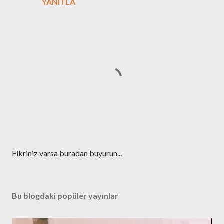
YANITLA
Y
Fikriniz varsa buradan buyurun...
o
r
u
Bu blogdaki popüler yayınlar
m
G
ö