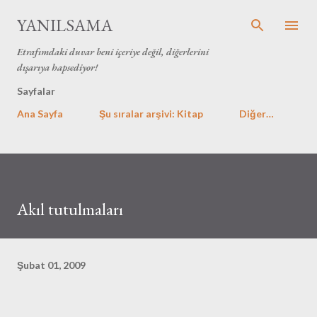
Ana içeriğe atla
YANILSAMA
Etrafımdaki duvar beni içeriye değil, diğerlerini
dışarıya hapsediyor!
Sayfalar
Ana Sayfa
Şu sıralar arşivi: Kitap
Diğer…
Akıl tutulmaları
Şubat 01, 2009