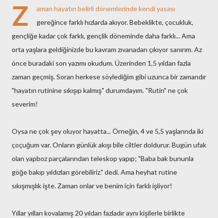
Z
aman hayatın belirli dönemlerinde kendi yasası
gereğince farklı hızlarda akıyor. Bebeklikte, çocukluk,
gençliğe kadar çok farklı, gençlik döneminde daha farklı... Ama
orta yaşlara geldiğinizde bu kavram zıvanadan çıkıyor sanırım. Az
önce buradaki son yazımı okudum. Üzerinden 1,5 yıldan fazla
zaman geçmiş. Soran herkese söylediğim gibi uzunca bir zamandır
"hayatın rutinine sıkışıp kalmış" durumdayım. "Rutin" ne çok
severim!
Oysa ne çok şey oluyor hayatta... Örneğin, 4 ve 5,5 yaşlarında iki
çoçuğum var. Onların günlük akışı bile ciltler doldurur. Bugün ufak
olan yapboz parçalarından teleskop yapıp; "Baba bak bununla
göğe bakıp yıldızları görebiliriz." dedi. Ama heyhat rutine
sıkışmışlık işte. Zaman onlar ve benim için farklı işliyor!
Yıllar yılları kovalamış 20 yıldan fazladır aynı kişilerle birlikte