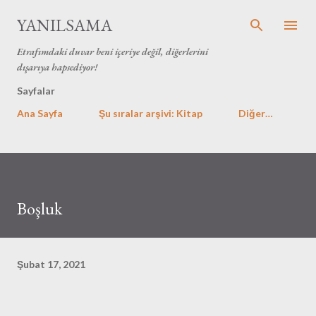
Ana içeriğe atla
YANILSAMA
Etrafımdaki duvar beni içeriye değil, diğerlerini
dışarıya hapsediyor!
Sayfalar
Ana Sayfa
Şu sıralar arşivi: Kitap
Diğer…
Boşluk
Şubat 17, 2021