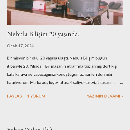
Nebula Bilişim 20 yaşında!
Ocak 17, 2024
Bir misyon bir okul 20 yaşına ulaştı. Nebula Bilişim bugün
itibariyle 20. Yılında… Bir masanın etrafında toplanmış dört kişi
kafa kafaya ne yapacağımızı konuştuğumuz günleri dün gibi
hatırlıyorum. Marka adı, logo-fatura-irsaliye-kartvizit tasarımları,
muhasebe işlemleri, ofisin bulunması-dekorasyonu, kuruluş için
PAYLAŞ
1 YORUM
YAZININ DEVAMI »
gerekli resmi hazırlıklar. Neredeyse tüm işlemleri kendimiz yaptık.
Elbette bazı arkadaşlarımızın desteklerini de hiç bir zaman
unutmayacağız. Nebula’nın ilk kurulduğu günlerde maliyetlerimiz
artmasın diye evimdeki masa üstü bilgisayar ve ekranlarımı ofise
Yobaz (Yalan İki)