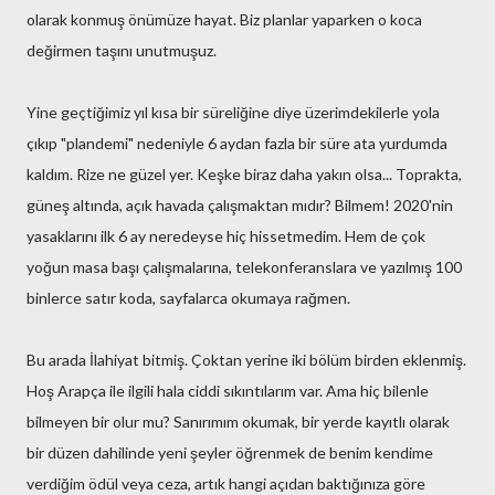
olarak konmuş önümüze hayat. Biz planlar yaparken o koca
değirmen taşını unutmuşuz.
Yine geçtiğimiz yıl kısa bir süreliğine diye üzerimdekilerle yola
çıkıp "plandemi" nedeniyle 6 aydan fazla bir süre ata yurdumda
kaldım. Rize ne güzel yer. Keşke biraz daha yakın olsa... Toprakta,
güneş altında, açık havada çalışmaktan mıdır? Bilmem! 2020'nin
yasaklarını ilk 6 ay neredeyse hiç hissetmedim. Hem de çok
yoğun masa başı çalışmalarına, telekonferanslara ve yazılmış 100
binlerce satır koda, sayfalarca okumaya rağmen.
Bu arada İlahiyat bitmiş. Çoktan yerine iki bölüm birden eklenmiş.
Hoş Arapça ile ilgili hala ciddi sıkıntılarım var. Ama hiç bilenle
bilmeyen bir olur mu? Sanırımım okumak, bir yerde kayıtlı olarak
bir düzen dahilinde yeni şeyler öğrenmek de benim kendime
verdiğim ödül veya ceza, artık hangi açıdan baktığınıza göre