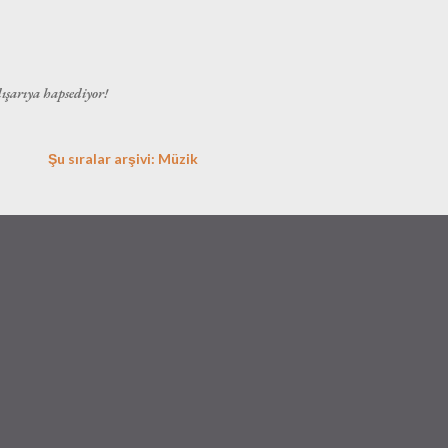
Ana içeriğe atla
dışarıya hapsediyor!
Şu sıralar arşivi: Müzik