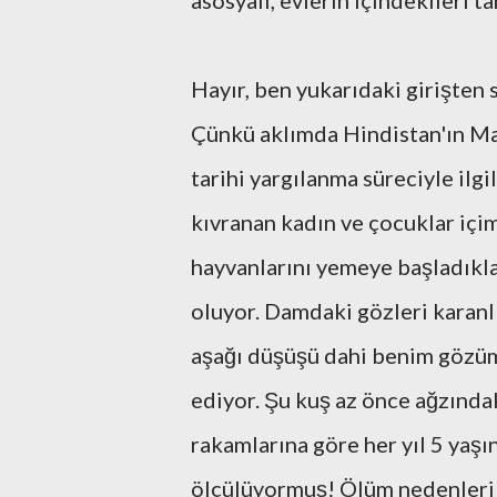
asosyali, evlerin içindekileri ta
Hayır, ben yukarıdaki girişten
Çünkü aklımda Hindistan'ın Mar
tarihi yargılanma süreciyle ilg
kıvranan kadın ve çocuklar içim
hayvanlarını yemeye başladıkla
oluyor. Damdaki gözleri karanl
aşağı düşüşü dahi benim gözüm
ediyor. Şu kuş az önce ağzınd
rakamlarına göre her yıl 5 yaşı
ölçülüyormuş! Ölüm nedenleri d