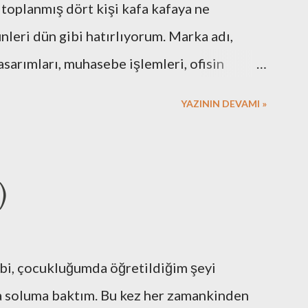
 toplanmış dört kişi kafa kafaya ne
eri dün gibi hatırlıyorum. Marka adı,
asarımları, muhasebe işlemleri, ofisin
 için gerekli resmi hazırlıklar. Neredeyse
YAZININ DEVAMI »
 Elbette bazı arkadaşlarımızın desteklerini
. Nebula’nın ilk kurulduğu günlerde
vimdeki masa üstü bilgisayar ve ekranlarımı
)
rı kullandığımız hala hatırımda. Mesela faks
 yaptıklarımız bugünkü nesle çok komik
arak kullandığımız çözümü adam etmek için
ibi, çocukluğumda öğretildiğim şeyi
ereçlerimizi temiz tutmak için
a soluma baktım. Bu kez her zamankinden