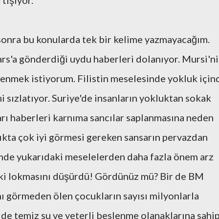
rtışıyor.
 sonra bu konularda tek bir kelime yazmayacağım.
s'a gönderdiği uydu haberleri dolanıyor. Mursi'n
ilenmek istiyorum. Filistin meselesinde yokluk için
i sızlatıyor. Suriye'de insanların yokluktan sokak
rı haberleri karnıma sancılar saplanmasına neden
ıkta çok iyi görmesi gereken sansarın pervazdan
de yukarıdaki meselelerden daha fazla önem arz
aki lokmasını düşürdü! Gördünüz mü? Bir de BM
nı görmeden ölen çocukların sayısı milyonlarla
e temiz su ve yeterli beslenme olanaklarına sahi