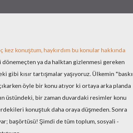
aç kez konuştum, haykırdım bu konular hakkında
i dönemeçten ya da halktan gizlenmesi gereken
i gibi kısır tartışmalar yaşıyoruz. Ülkemin "baskı
 çıkarken öyle bir konu atıyor ki ortaya arka planda
nın üstündeki, bir zaman duvardaki resimler konu
lerdekileri konuştuk daha oraya düşmeden. Sonra
r; başörtüsü! Şimdi de tüm toplum, sosyali -