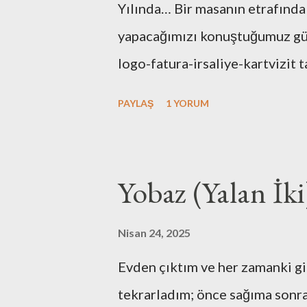
Yılında… Bir masanın etrafında
yapacağımızı konuştuğumuz günl
logo-fatura-irsaliye-kartvizit t
bulunması-dekorasyonu, kuruluş
PAYLAŞ
1 YORUM
tüm işlemleri kendimiz yaptık.
de hiç bir zaman unutmayacağız
maliyetlerimiz artmasın diye e
Yobaz (Yalan İki
ofise taşıyışım ve aylarca onla
cihazına bütçe ayırmamak için
Nisan 24, 2025
gelirdi. Muhasebe yazılımı ol
Evden çıktım ve her zamanki g
az çaba sarf etmedik. Mutfak g
tekrarladım; önce sağıma sonr